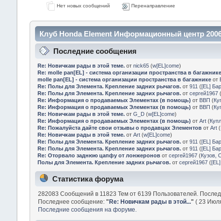
Нет новых сообщений
Перенаправление
Клуб Honda Element Информационный центр 2006
Последние сообщения
Re: Новичкам рады в этой теме.
от
nick65
(
w[EL]come
)
Re: molle pan[EL] - система организации пространства в багажник
molle pan[EL] - система организации пространства в багажнике
от
Re: Полы для Элемента. Крепление задних рычагов.
от
911
(
[EL] Ба
Re: Полы для Элемента. Крепление задних рычагов.
от
сергей1967
Re: Информация о продаваемых Элементах (в помощь)
от
ВВП
(
Ку
Re: Информация о продаваемых Элементах (в помощь)
от
ВВП
(
Ку
Re: Новичкам рады в этой теме.
от
G_D
(
w[EL]come
)
Re: Информация о продаваемых Элементах (в помощь)
от
Art
(
Куп
Re: Пожалуйста дайте свои отзывы о продавцах Элементов
от
Art
(
Re: Новичкам рады в этой теме.
от
Art
(
w[EL]come
)
Re: Полы для Элемента. Крепление задних рычагов.
от
911
(
[EL] Ба
Re: Полы для Элемента. Крепление задних рычагов.
от
911
(
[EL] Ба
Re: Оторвало заднюю цапфу от лонжеронов
от
сергей1967
(
Кузов, 
Полы для Элемента. Крепление задних рычагов.
от
сергей1967
(
[EL
Статистика форума
282083 Сообщений в 11823 Тем от 6139 Пользователей. После
Последнее сообщение:
"
Re: Новичкам рады в этой...
"
( 23 Июля
Последние сообщения на форуме.