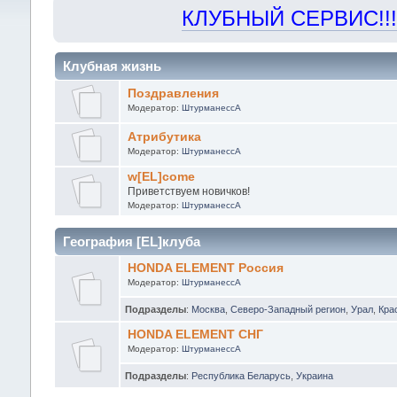
КЛУБНЫЙ СЕРВИС!!! "Х
Клубная жизнь
Поздравления
Модератор:
ШтурманессА
Атрибутика
Модератор:
ШтурманессА
w[EL]come
Приветствуем новичков!
Модератор:
ШтурманессА
География [EL]клуба
HONDA ELEMENT Россия
Модератор:
ШтурманессА
Подразделы
:
Москва
,
Северо-Западный регион
,
Урал
,
Кра
HONDA ELEMENT СНГ
Модератор:
ШтурманессА
Подразделы
:
Республика Беларусь
,
Украина