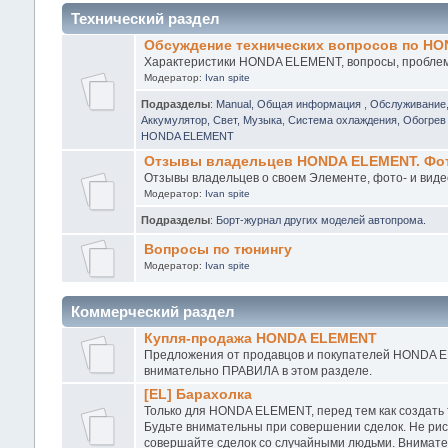
Технический раздел
Обсуждение технических вопросов по H
Характеристики HONDA ELEMENT, вопросы, проблемы
Модератор:
Ivan spite
Подразделы
:
Manual, Общая информация
,
Обслуживание
Аккумулятор, Свет, Музыка
,
Система охлаждения, Обогрев 
HONDA ELEMENT
Отзывы владельцев HONDA ELEMENT. Фото
Отзывы владельцев о своем Элементе, фото- и виде
Модератор:
Ivan spite
Подразделы
:
Борт-журнал других моделей автопрома.
Вопросы по тюнингу
Модератор:
Ivan spite
Коммерческий раздел
Купля-продажа HONDA ELEMENT
Предложения от продавцов и покупателей HONDA EL
внимательно ПРАВИЛА в этом разделе.
[EL] Барахолка
Только для HONDA ELEMENT, перед тем как создать
Будьте внимательны при совершении сделок. Не рис
совершайте сделок со случайными людьми. Внимател