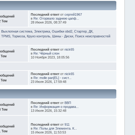
Последний ответ
от
сергей1967
ообщений
в
Re: Оторвало заднюю цапф...
2 Тем
28 Июня 2026, 08:37:49
, Выхлопная система
,
Электрика, Ошибки obd2, Стартер, ДК,
 TPMS, Тормоза, Круиз контроль
,
Шины - Диски
,
Поиск неисправностей
Последний ответ
от
nick65
ообщений
в
Re: Чёрный слон
 Тем
10 Ноября 2023, 18:05:56
Последний ответ
от
nick65
ообщений
в
Re: molle pan[EL] - сист...
 Тем
23 Июля 2026, 17:59:48
Последний ответ
от
ВВП
ообщений
в
Re: Информация о продава...
3 Тем
13 Июля 2026, 15:32:48
Последний ответ
от
911
ообщений
в
Re: Полы для Элемента. К...
1 Тем
15 Июля 2026, 11:53:53