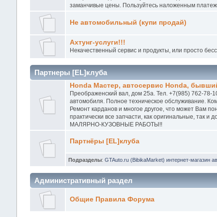
заманчивые цены. Пользуйтесь наложенным платежо
Не автомобильный (купи продай)
Ахтунг-услуги!!!
Некачественный сервис и продукты, или просто бес
Партнеры [EL]клуба
Honda Мастер, автосервис Honda, бывший
Преображенский вал, дом 25а. Тел. +7(985) 762-78-1
автомобиля. Полное техническое обслуживание. Ком
Ремонт карданов и многое другое, что может Вам п
практически все запчасти, как оригинальные, так и
МАЛЯРНО-КУЗОВНЫЕ РАБОТЫ!!
Партнёры [EL]клуба
Подразделы
:
GTAuto.ru (BibikaMarket) интернет-магазин а
Административный раздел
Общие Правила Форума