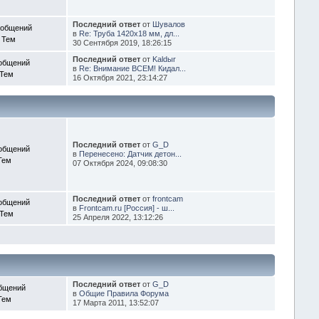
Последний ответ
от
Шувалов
ообщений
в
Re: Труба 1420х18 мм, дл...
 Тем
30 Сентября 2019, 18:26:15
Последний ответ
от
Kaldыr
общений
в
Re: Внимание ВСЕМ! Кидал...
 Тем
16 Октября 2021, 23:14:27
Последний ответ
от
G_D
общений
в
Перенесено: Датчик детон...
Тем
07 Октября 2024, 09:08:30
Последний ответ
от
frontcam
общений
в
Frontcam.ru [Россия] - ш...
 Тем
25 Апреля 2022, 13:12:26
Последний ответ
от
G_D
бщений
в
Общие Правила Форума
Тем
17 Марта 2011, 13:52:07