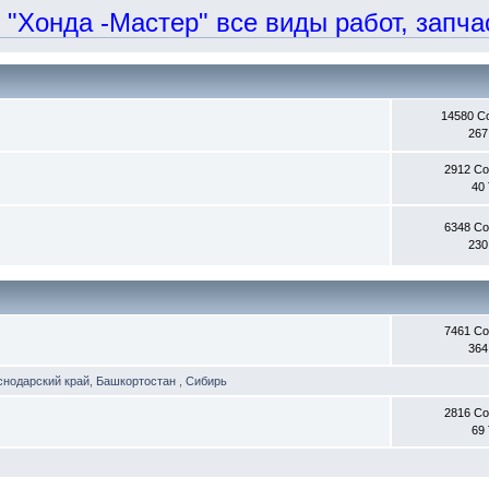
онда -Мастер" все виды работ, запчаст
14580 С
267
2912 С
40
6348 С
230
7461 С
364
снодарский край
,
Башкортостан
,
Сибирь
2816 С
69