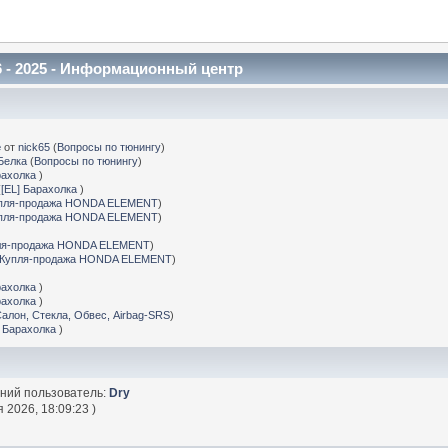
 - 2025 - Информационный центр
е
от
nick65
(
Вопросы по тюнингу
)
Белка
(
Вопросы по тюнингу
)
рахолка
)
(
[EL] Барахолка
)
пля-продажа HONDA ELEMENT
)
пля-продажа HONDA ELEMENT
)
ля-продажа HONDA ELEMENT
)
Купля-продажа HONDA ELEMENT
)
рахолка
)
рахолка
)
Салон, Стекла, Обвес, Airbag-SRS
)
] Барахолка
)
дний пользователь:
Dry
 2026, 18:09:23 )