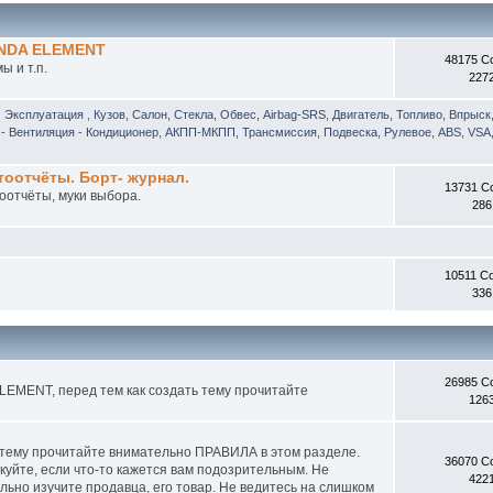
ONDA ELEMENT
48175 С
 и т.п.
227
, Эксплуатация
,
Кузов, Салон, Стекла, Обвес, Airbag-SRS
,
Двигатель, Топливо, Впрыск
- Вентиляция - Кондиционер
,
АКПП-МКПП, Трансмиссия, Подвеска, Рулевое, ABS, VSA,
отчёты. Борт- журнал.
13731 С
оотчёты, муки выбора.
286
10511 С
336
26985 С
EMENT, перед тем как создать тему прочитайте
126
 тему прочитайте внимательно ПРАВИЛА в этом разделе.
36070 С
куйте, если что-то кажется вам подозрительным. Не
422
ьно изучите продавца, его товар. Не ведитесь на слишком