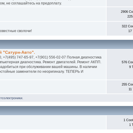
м, не соглашайтесь на предоплату.
2906 С
225
322 Со
совестные сволочи!
17
 "Сатурн-Авто".
0, +7(495) 747-65-97, +7(901) 556-02-07 Полная диагностика
пьютерная диагностика. Ремонт двигателей. Ремонт АКПП.
576 Со
онадобиться при обслуживании вашей машины. В наличии
9 
 достойные заменители по неоригиналу. ТЕПЕРЬ И
255 Со
11
втоэлектроники.
1 Соо
1 