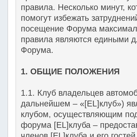
правила. Несколько минут, ко
помогут избежать затруднени
посещение Форума максимал
правила являются едиными дл
Форума.
1. ОБЩИЕ ПОЛОЖЕНИЯ
1.1. Клуб владельцев автомоб
дальнейшем – «[EL]клуб») я
клубом, осуществляющим подд
форума [EL]клуба – предост
членов [EL]клуба и его госте