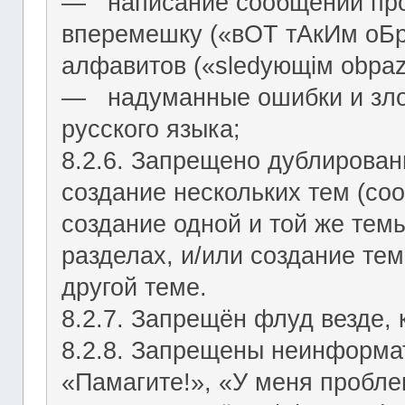
― написание сообщений про
вперемешку («вОТ тАкИм оБр
алфавитов («slеdующiм оbраz
― надуманные ошибки и зло
русского языка;
8.2.6. Запрещено дублирован
создание нескольких тем (со
создание одной и той же тем
разделах, и/или создание те
другой теме.
8.2.7. Запрещён флуд везде,
8.2.8. Запрещены неинформа
«Памагите!», «У меня проблем