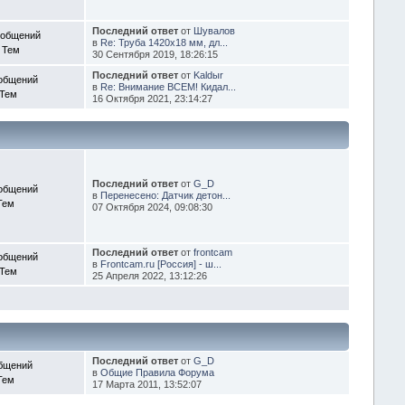
Последний ответ
от
Шувалов
ообщений
в
Re: Труба 1420х18 мм, дл...
 Тем
30 Сентября 2019, 18:26:15
Последний ответ
от
Kaldыr
общений
в
Re: Внимание ВСЕМ! Кидал...
 Тем
16 Октября 2021, 23:14:27
Последний ответ
от
G_D
общений
в
Перенесено: Датчик детон...
Тем
07 Октября 2024, 09:08:30
Последний ответ
от
frontcam
общений
в
Frontcam.ru [Россия] - ш...
 Тем
25 Апреля 2022, 13:12:26
Последний ответ
от
G_D
бщений
в
Общие Правила Форума
Тем
17 Марта 2011, 13:52:07