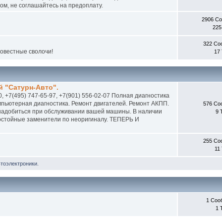
м, не соглашайтесь на предоплату.
2906 С
225
322 Со
совестные сволочи!
17
 "Сатурн-Авто".
0, +7(495) 747-65-97, +7(901) 556-02-07 Полная диагностика
пьютерная диагностика. Ремонт двигателей. Ремонт АКПП.
576 Со
онадобиться при обслуживании вашей машины. В наличии
9 
 достойные заменители по неоригиналу. ТЕПЕРЬ И
255 Со
11
втоэлектроники.
1 Соо
1 