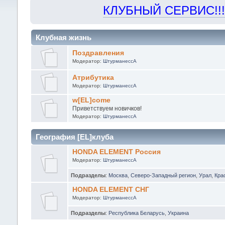
КЛУБНЫЙ СЕРВИС!!! "Х
Клубная жизнь
Поздравления
Модератор:
ШтурманессА
Атрибутика
Модератор:
ШтурманессА
w[EL]come
Приветствуем новичков!
Модератор:
ШтурманессА
География [EL]клуба
HONDA ELEMENT Россия
Модератор:
ШтурманессА
Подразделы
:
Москва
,
Северо-Западный регион
,
Урал
,
Кра
HONDA ELEMENT СНГ
Модератор:
ШтурманессА
Подразделы
:
Республика Беларусь
,
Украина