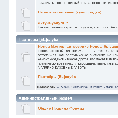
заманчивые цены. Пользуйтесь наложенным платежо
Не автомобильный (купи продай)
Ахтунг-услуги!!!
Некачественный сервис и продукты, или просто бес
Партнеры [EL]клуба
Honda Мастер, автосервис Honda, бывший
Преображенский вал, дом 25а. Тел. +7(985) 762-78-1
автомобиля. Полное техническое обслуживание. Ком
Ремонт карданов и многое другое, что может Вам п
практически все запчасти, как оригинальные, так и
МАЛЯРНО-КУЗОВНЫЕ РАБОТЫ!!
Партнёры [EL]клуба
Подразделы
:
GTAuto.ru (BibikaMarket) интернет-магазин а
Административный раздел
Общие Правила Форума