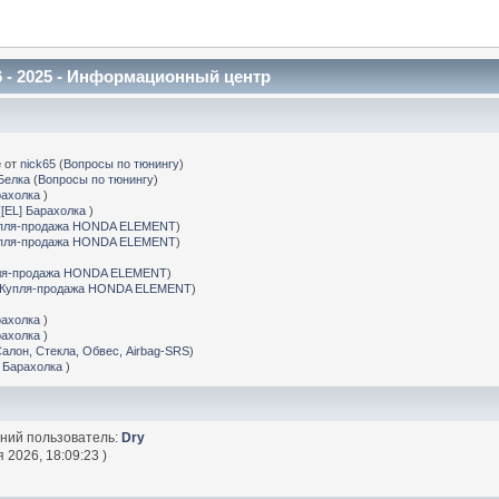
 - 2025 - Информационный центр
е
от
nick65
(
Вопросы по тюнингу
)
Белка
(
Вопросы по тюнингу
)
рахолка
)
(
[EL] Барахолка
)
пля-продажа HONDA ELEMENT
)
пля-продажа HONDA ELEMENT
)
ля-продажа HONDA ELEMENT
)
Купля-продажа HONDA ELEMENT
)
рахолка
)
рахолка
)
Салон, Стекла, Обвес, Airbag-SRS
)
] Барахолка
)
дний пользователь:
Dry
 2026, 18:09:23 )