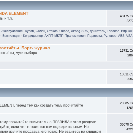
ONDA ELEMENT
48175 С
 и т.п.
227
, Эксплуатация
,
Кузов, Салон, Стекла, Обвес, Airbag-SRS
,
Двигатель, Топливо, Впрыск
- Вентиляция - Кондиционер
,
АКПП-МКПП, Трансмиссия, Подвеска, Рулевое, ABS, VSA,
отчёты. Борт- журнал.
13731 С
оотчёты, муки выбора.
286
10511 С
336
26985 С
EMENT, перед тем как создать тему прочитайте
126
 тему прочитайте внимательно ПРАВИЛА в этом разделе.
36070 С
куйте, если что-то кажется вам подозрительным. Не
422
ьно изучите продавца, его товар. Не ведитесь на слишком