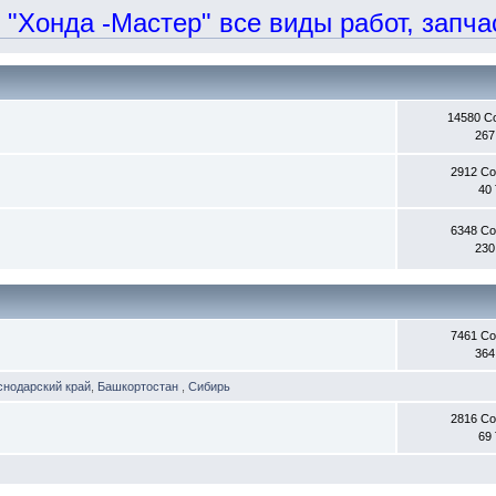
онда -Мастер" все виды работ, запчаст
14580 С
267
2912 С
40
6348 С
230
7461 С
364
снодарский край
,
Башкортостан
,
Сибирь
2816 С
69