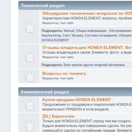
Технический раздел
Обсуждение технических вопросов по H
Характеристики HONDA ELEMENT, вопросы, проблемы
Модератор:
Ivan spite
Подразделы
:
Manual, Общая информация
,
Обслуживание
Аккумулятор, Свет, Музыка
,
Система охлаждения, Обогрев 
HONDA ELEMENT
Отзывы владельцев HONDA ELEMENT. Фото
Отзывы владельцев о своем Элементе, фото- и виде
Модератор:
Ivan spite
Подразделы
:
Борт-журнал других моделей автопрома.
Вопросы по тюнингу
Модератор:
Ivan spite
Коммерческий раздел
Купля-продажа HONDA ELEMENT
Предложения от продавцов и покупателей HONDA EL
внимательно ПРАВИЛА в этом разделе.
[EL] Барахолка
Только для HONDA ELEMENT, перед тем как создать
Будьте внимательны при совершении сделок. Не рис
совершайте сделок со случайными людьми. Внимател