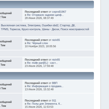
Последний ответ
от
сергей1967
ообщений
в
Re: Оторвало заднюю цапф...
2 Тем
28 Июня 2026, 08:37:49
, Выхлопная система
,
Электрика, Ошибки obd2, Стартер, ДК,
 TPMS, Тормоза, Круиз контроль
,
Шины - Диски
,
Поиск неисправностей
Последний ответ
от
nick65
ообщений
в
Re: Чёрный слон
 Тем
10 Ноября 2023, 18:05:56
Последний ответ
от
nick65
ообщений
в
Re: molle pan[EL] - сист...
 Тем
23 Июля 2026, 17:59:48
Последний ответ
от
ВВП
ообщений
в
Re: Информация о продава...
3 Тем
13 Июля 2026, 15:32:48
Последний ответ
от
911
ообщений
в
Re: Полы для Элемента. К...
1 Тем
15 Июля 2026, 11:53:53