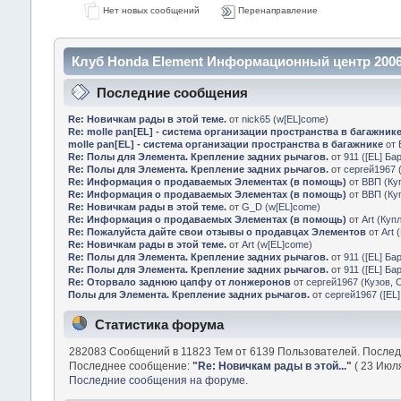
Нет новых сообщений
Перенаправление
Клуб Honda Element Информационный центр 2006
Последние сообщения
Re: Новичкам рады в этой теме.
от
nick65
(
w[EL]come
)
Re: molle pan[EL] - система организации пространства в багажник
molle pan[EL] - система организации пространства в багажнике
от
Re: Полы для Элемента. Крепление задних рычагов.
от
911
(
[EL] Ба
Re: Полы для Элемента. Крепление задних рычагов.
от
сергей1967
Re: Информация о продаваемых Элементах (в помощь)
от
ВВП
(
Ку
Re: Информация о продаваемых Элементах (в помощь)
от
ВВП
(
Ку
Re: Новичкам рады в этой теме.
от
G_D
(
w[EL]come
)
Re: Информация о продаваемых Элементах (в помощь)
от
Art
(
Куп
Re: Пожалуйста дайте свои отзывы о продавцах Элементов
от
Art
(
Re: Новичкам рады в этой теме.
от
Art
(
w[EL]come
)
Re: Полы для Элемента. Крепление задних рычагов.
от
911
(
[EL] Ба
Re: Полы для Элемента. Крепление задних рычагов.
от
911
(
[EL] Ба
Re: Оторвало заднюю цапфу от лонжеронов
от
сергей1967
(
Кузов, 
Полы для Элемента. Крепление задних рычагов.
от
сергей1967
(
[EL
Статистика форума
282083 Сообщений в 11823 Тем от 6139 Пользователей. После
Последнее сообщение:
"
Re: Новичкам рады в этой...
"
( 23 Июля
Последние сообщения на форуме.