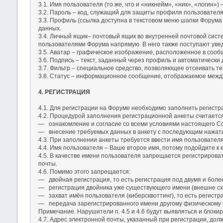
3.1. Имя пользователя (то же, что и «никнейм», «ник», «логин
3.2. Пароль – код, служащий для защиты профиля пользовател
3.3. Профиль (ссылка доступна в текстовом меню шапки Форума
данных.
3.4. Личный ящик– почтовый ящик во внутренней почтовой сис
пользователями Форума напрямую. В него также поступают уве
3.5. Аватар – графическое изображение, расположенное в соо
3.6. Подпись – текст, заданный через профиль и автоматическ
3.7. Фильтр – специальное средство, позволяющее отсеивать те
3.8. Статус – информационное сообщение, отображаемое между 
4. РЕГИСТРАЦИЯ
4.1. Для регистрации на Форуме необходимо заполнить регистр
4.2. Процедурой заполнения регистрационной анкеты считаетс
― ознакомление и согласие со всеми условиями настоящего С
― внесение требуемых данных в анкету с последующим нажати
4.3. При заполнении анкеты требуется ввести имя пользователя
4.4. Имя пользователя – Ваше второе имя, потому подойдите к 
4.5. В качестве имени пользователя запрещается регистрирова
почты.
4.6. Помимо этого запрещается:
― двойная регистрация, то есть регистрация под двумя и боле
― регистрация двойника уже существующего имени (внешне сх
― захват имён пользователя (киберсквоттинг), то есть регист
― передача зарегистрированного имени другому физическому 
Примечание. Нарушители п. 4.5 и 4.6 будут выявляться и блокир
4.7. Адрес электронной почты, указанный при регистрации, до