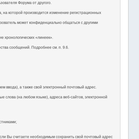
ьзователя Форума от другого.
ка, на которой производится изменение регистрационных
ьзователь может конфиденциально общаться с другими
ие хронологических «линеек».
тва сообщений. Подробнее см. п. 9.6.
ем ввода), а также свой электронный почтовый адрес.
е слова (на любом языке), адреса веб-сайтов, электронной
стниками;
 Если Вы считаете необходимым сохранить свой почтовый адрес