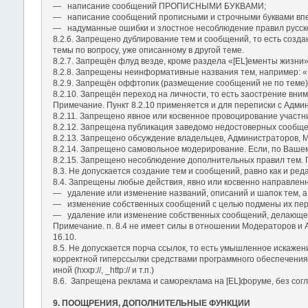
― написание сообщений ПРОПИСНЫМИ БУКВАМИ;
― написание сообщений прописными и строчными буквами впер
― надуманные ошибки и злостное несоблюдение правил русско
8.2.6. Запрещено дублирование тем и сообщений, то есть созда
темы по вопросу, уже описанному в другой теме.
8.2.7. Запрещён флуд везде, кроме раздела «[EL]ементы жизни»
8.2.8. Запрещены неинформативные названия тем, например: «П
8.2.9. Запрещён оффтопик (размещение сообщений не по теме)
8.2.10. Запрещён переход на личности, то есть заострение вн
Примечание. Пункт 8.2.10 применяется и для переписки с Адми
8.2.11. Запрещено явное или косвенное провоцирование участн
8.2.12. Запрещена публикация заведомо недостоверных сообще
8.2.13. Запрещено обсуждение владельцев, Администраторов, Мо
8.2.14. Запрещено самовольное модерирование. Если, по Вашем
8.2.15. Запрещено несоблюдение дополнительных правил тем. П
8.3. Не допускается создание тем и сообщений, равно как и р
8.4. Запрещены любые действия, явно или косвенно направлен
― удаление или изменение названий, описаний и шапок тем, а 
― изменение собственных сообщений с целью подмены их перв
― удаление или изменение собственных сообщений, делающе
Примечание. п. 8.4 не имеет силы в отношении Модераторов и
16.10.
8.5. Не допускается порча ссылок, то есть умышленное искаже
корректной гиперссылки средствами программного обеспечения Фо
иной (hxxp://, _http:// и т.п.)
8.6. Запрещена реклама и самореклама на [EL]форуме, без сог
9. ПООЩРЕНИЯ, ДОПОЛНИТЕЛЬНЫЕ ФУНКЦИИ