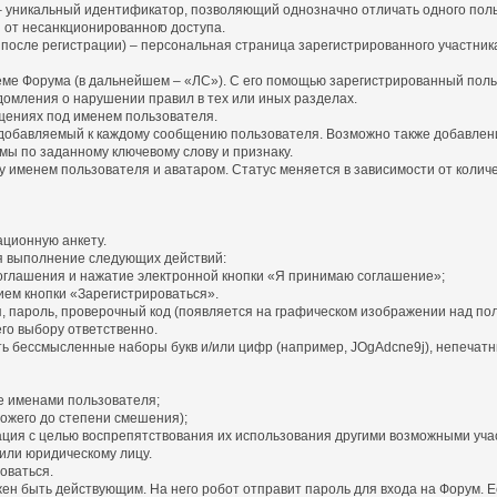
») – уникальный идентификатор, позволяющий однозначно отличать одного пол
я от несанкционированног
о доступа.
 после регистрации) – персональная страница зарегистрированного участни
теме Форума (в дальнейшем – «ЛС»). С его помощью зарегистрированный пол
домления о нарушении правил в тех или иных разделах.
бщениях под именем пользователя.
и добавляемый к каждому сообщению пользователя. Возможно также добавлен
мы по заданному ключевому слову и признаку.
именем пользователя и аватаром. Статус меняется в зависимости от количес
ационную анкету.
я выполнение следующих действий:
оглашения и нажатие электронной кнопки «Я принимаю соглашение»;
ем кнопки «Зарегистрироваться».
, пароль, проверочный код (появляется на графическом изображении над пол
его выбору ответственно.
ть бессмысленные наборы букв и/или цифр (например, JOgAdcne9j), непечатны
е именами пользователя;
ожего до степени смешения);
рация с целью воспрепятствования их использования другими возможными уча
или юридическому лицу.
оваться.
лжен быть действующим. На него робот отправит пароль для входа на Форум.