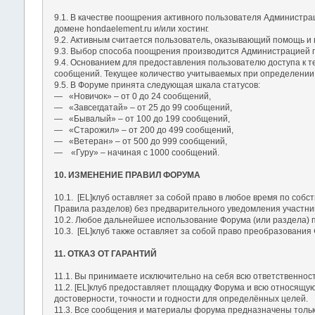
9.1. В качестве поощрения активного пользователя Администра
домене hondaelement.ru и/или хостинг.
9.2. Активным считается пользователь, оказывающий помощь и
9.3. Выбор способа поощрения производится Администрацией п
9.4. Основанием для предоставления пользователю доступа к т
сообщений. Текущее количество учитываемых при определении 
9.5. В Форуме принята следующая шкала статусов:
― «Новичок» – от 0 до 24 сообщений,
― «Завсегдатай» – от 25 до 99 сообщений,
― «Бывалый» – от 100 до 199 сообщений,
― «Старожил» – от 200 до 499 сообщений,
― «Ветеран» – от 500 до 999 сообщений,
― «Гуру» – начиная с 1000 сообщений.
10. ИЗМЕНЕНИЕ ПРАВИЛ ФОРУМА
10.1. [EL]клуб оставляет за собой право в любое время по со
Правила разделов) без предварительного уведомления участник
10.2. Любое дальнейшее использование Форума (или раздела) п
10.3. [EL]клуб также оставляет за собой право преобразования
11. ОТКАЗ ОТ ГАРАНТИЙ
11.1. Вы принимаете исключительно на себя всю ответственност
11.2. [EL]клуб предоставляет площадку Форума и всю относящу
достоверности, точности и годности для определённых целей.
11.3. Все сообщения и материалы форума предназначены только