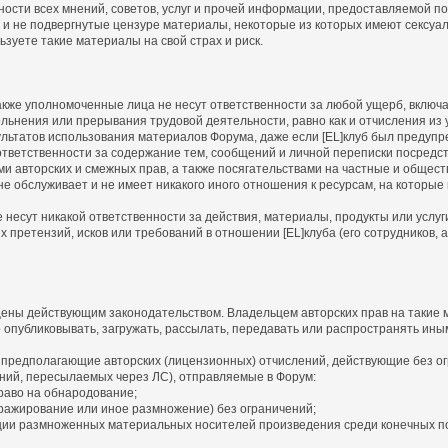
ности всех мнений, советов, услуг и прочей информации, предоставляемой 
 и не подвергнутые цензуре материалы, некоторые из которых имеют сексуа
зуете такие материалы на свой страх и риск.
а также уполномоченные лица не несут ответственности за любой ущерб, вклю
льнения или прерывания трудовой деятельности, равно как и отчисления из у
льтатов использования материалов Форума, даже если [EL]клуб был предупр
т ответственности за содержание тем, сообщений и личной переписки посредс
ми авторских и смежных прав, а также посягательствами на частные и общес
, не обслуживает и не имеет никакого иного отношения к ресурсам, на которы
не несут никакой ответственности за действия, материалы, продукты или услу
претензий, исков или требований в отношении [EL]клуба (его сотрудников, а
ены действующим законодательством. Владельцем авторских прав на такие м
о опубликовывать, загружать, рассылать, передавать или распространять ины
 предполагающие авторских (лицензионных) отчислений, действующие без ог
ний, пересылаемых через ЛС), отправляемые в Форум:
раво на обнародование;
ражирование или иное размножение) без ограничений;
ии размноженных материальных носителей произведения среди конечных п