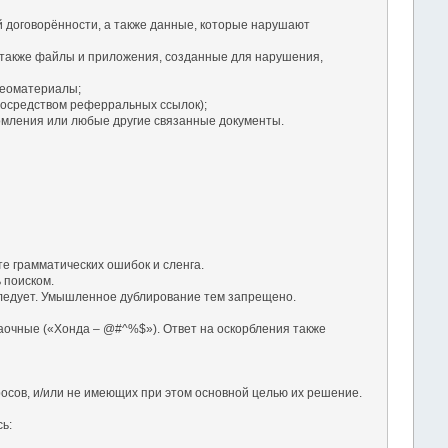
й договорённости, а также данные, которые нарушают
 также файлы и приложения, созданные для нарушения,
деоматериалы;
посредством реферральных ссылок);
омления или любые другие связанные документы.
те грамматических ошибок и сленга.
 поиском.
а следует. Умышленное дублирование тем запрещено.
заочные («Хонда – @#^%$»). Ответ на оскорбления также
осов, и/или не имеющих при этом основной целью их решение.
ь: