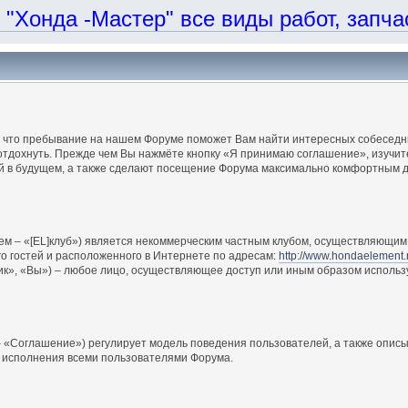
онда -Мастер" все виды работ, запчаст
, что пребывание на нашем Форуме поможет Вам найти интересных собеседни
отдохнуть. Прежде чем Вы нажмёте кнопку «Я принимаю соглашение», изучите
ий в будущем, а также сделают посещение Форума максимально комфортным д
ем – «[EL]клуб») является некоммерческим частным клубом, осуществляющим 
о гостей и расположенного в Интернете по адресам:
http://www.hondaelement.
ик», «Вы») – любое лицо, осуществляющее доступ или иным образом использ
 «Соглашение») регулирует модель поведения пользователей, а также описы
 исполнения всеми пользователями Форума.