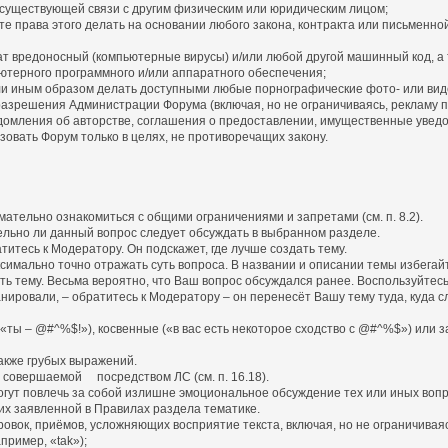
существующей связи с другим физическим или юридическим лицом;
 права этого делать на основании любого закона, контракта или письменно
 вредоносный (компьютерные вирусы) и/или любой другой машинный код, а
терного программного и/или аппаратного обеспечения;
или иным образом делать доступными любые порнографические фото- или ви
разрешения Администрации Форума (включая, но не ограничиваясь, рекламу 
омления об авторстве, соглашения о предоставлении, имущественные увед
зовать Форум только в целях, не противоречащих закону.
ательно ознакомиться с общими ограничениями и запретами (см. п. 8.2).
ительно ли данный вопрос следует обсуждать в выбранном разделе.
титесь к Модератору. Он подскажет, где лучше создать тему.
симально точно отражать суть вопроса. В названии и описании темы избегай
ать тему. Весьма вероятно, что Ваш вопрос обсуждался ранее. Воспользуйтесь
планировали, – обратитесь к Модератору – он перенесёт Вашу тему туда, куд
(«ты – @#^%$!»), косвенные («в вас есть некоторое сходство с @#^%$») или 
также грубых выражений.
, совершаемой посредством ЛС (см. п. 16.18).
огут повлечь за собой излишне эмоциональное обсуждение тех или иных вопр
их заявленной в Правилах раздела тематике.
овок, приёмов, усложняющих восприятие текста, включая, но не ограничиваяс
ример, «tak»);