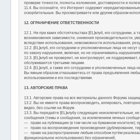
проверке точности, полноты изложения, достоверности и полез
11.4. Вы осознаёте, что Интернет содержит нередактированные
оскорбительные. Вы просматриваете или другим образом исполь
12. ОГРАНИЧЕНИЕ ОТВЕТСТВЕННОСТИ
12.1. Ни при каких обстоятельствах [EL]клуб, его сотрудники, 
возникновения зависимости, снижения производительности, уво
вследствие использования, невозможности использования, резу
12.2. [EL]клуб, его сотрудники и уполномоченные лица не несу
по закону нарушения, включая, но не ограничиваясь нарушения
12.3. [EL]клуб не проверяет, не контролирует, не поддерживает
обслуживаются третьими лицами.
12.4. [EL]клуб, а также его сотрудники и уполномоченные лица 
Вы явным образом отказываетесь от права предъявления любых 
использованием и его последствиями.
13. АВТОРСКИЕ ПРАВА
13.1. Авторские права на все материалы данного Форума защищ
13.2. Вы не имеете права воспроизводить, копировать, повторн
видео, без ссылки на Форум.
13.3. Вы передаёте [EL]клубу следующие неисключительные, не
сообщения (темы и сообщения, за исключением личных сообще
― право на публикацию (в том числе на бумажном носителе); п
― право на воспроизведение произведения (дублирование, ти
― право на распространение любым способом путём реализац
функциональное использование) без ограничений;