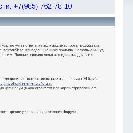
и. +7(985) 762-78-10
ков, получить ответы на волнующие вопросы, подсказать
, пожалуйста, приведённые ниже правила. Несколько минут,
ля всех. Данные правила являются едиными для всех
поддержку частного сетевого ресурса – форума [EL]клуба –
ru
,
http://hondaelement.ru/forum.
ующее Форум (в качестве гостя или зарегистрированного
вает прочие условия использования Форума.