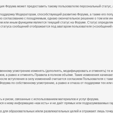
ция Форума может предоставить такому пользователю персональный статус, а
 поддержку Модераторам, способствующий развитию Форума, а также его поп
о согласованию с поощряемым, однако окончательное решение о том или ин
ем или иным функциям является текущий статус на Форуме. Статус определя
статуса сообщений отображается под аватаром пользователя («сообщений с
бственному усмотрению изменять (дополнять, модифицировать и отменять) те
ов, а равно и отменять Правила в полном объёме. Такие изменения начинают
осле вступления в силу изменений считается согласием Пользователя с так
 Форума по собственному усмотрению, а равно и отказа от поддержки тех или
ь и риски, связанные с использованием материалов и услуг форума.
юся к нему информацию «как есть» и не даёт прямых или подразумеваемых га
 для образовательных и/или развлекательных целей и отражают лишь точку 