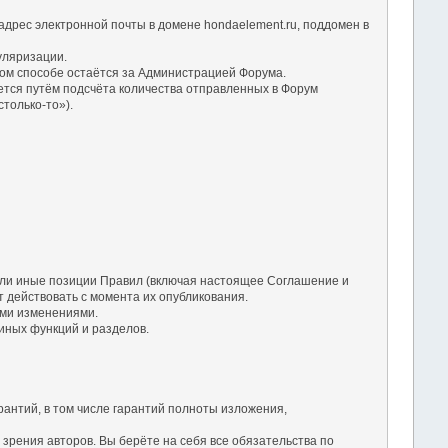
дрес электронной почты в домене hondaelement.ru, поддомен в
уляризации.
ом способе остаётся за Администрацией Форума.
ется путём подсчёта количества отправленных в Форум
только-то»).
 или иные позиции Правил (включая настоящее Соглашение и
 действовать с момента их опубликования.
ими изменениями.
 иных функций и разделов.
рантий, в том числе гарантий полноты изложения,
зрения авторов. Вы берёте на себя все обязательства по