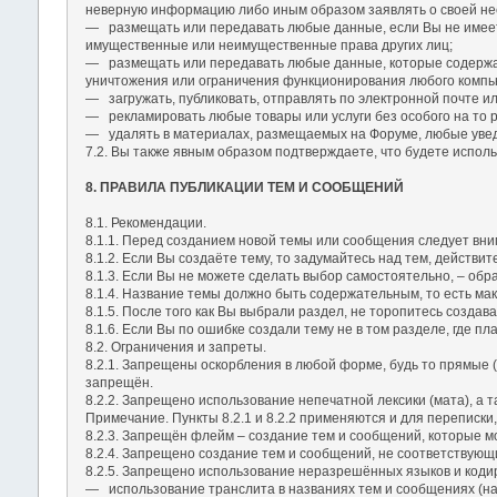
неверную информацию либо иным образом заявлять о своей не
― размещать или передавать любые данные, если Вы не имеете
имущественные или неимущественные права других лиц;
― размещать или передавать любые данные, которые содержат
уничтожения или ограничения функционирования любого компью
― загружать, публиковать, отправлять по электронной почте 
― рекламировать любые товары или услуги без особого на то 
― удалять в материалах, размещаемых на Форуме, любые увед
7.2. Вы также явным образом подтверждаете, что будете исполь
8. ПРАВИЛА ПУБЛИКАЦИИ ТЕМ И СООБЩЕНИЙ
8.1. Рекомендации.
8.1.1. Перед созданием новой темы или сообщения следует вним
8.1.2. Если Вы создаёте тему, то задумайтесь над тем, действ
8.1.3. Если Вы не можете сделать выбор самостоятельно, – обра
8.1.4. Название темы должно быть содержательным, то есть мак
8.1.5. После того как Вы выбрали раздел, не торопитесь создав
8.1.6. Если Вы по ошибке создали тему не в том разделе, где 
8.2. Ограничения и запреты.
8.2.1. Запрещены оскорбления в любой форме, будь то прямые 
запрещён.
8.2.2. Запрещено использование непечатной лексики (мата), а 
Примечание. Пункты 8.2.1 и 8.2.2 применяются и для переписки
8.2.3. Запрещён флейм – создание тем и сообщений, которые м
8.2.4. Запрещено создание тем и сообщений, не соответствующ
8.2.5. Запрещено использование неразрешённых языков и кодир
― использование транслита в названиях тем и сообщениях (нап