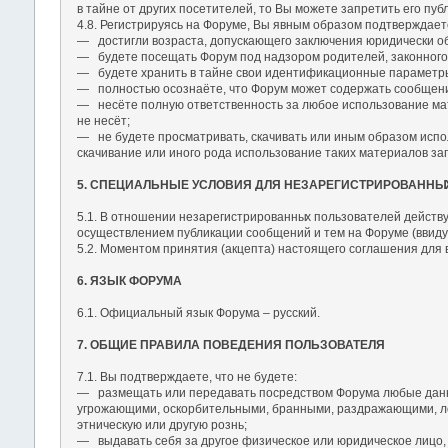
в тайне от других посетителей, то Вы можете запретить его пу
4.8. Регистрируясь на Форуме, Вы явным образом подтверждаете
― достигли возраста, допускающего заключения юридически об
― будете посещать Форум под надзором родителей, законного о
― будете хранить в тайне свои идентификационные параметры (
― полностью осознаёте, что Форум может содержать сообщени
― несёте полную ответственность за любое использование мате
не несёт;
― не будете просматривать, скачивать или иным образом испол
скачивание или иного рода использование таких материалов 
5. СПЕЦИАЛЬНЫЕ УСЛОВИЯ ДЛЯ НЕЗАРЕГИСТРИРОВАННЫ
5.1. В отношении незарегистрированны
х пользователей действу
осуществлением публикации сообщений и тем на Форуме (ввиду 
5.2. Моментом принятия (акцепта) настоящего соглашения для
6. ЯЗЫК ФОРУМА
6.1. Официальный язык Форума – русский.
7. ОБЩИЕ ПРАВИЛА ПОВЕДЕНИЯ ПОЛЬЗОВАТЕЛЯ
7.1. Вы подтверждаете, что не будете:
― размещать или передавать посредством Форума любые данные
угрожающими, оскорбительными, бранными, раздражающими, ло
этническую или другую рознь;
― выдавать себя за другое физическое или юридическое лицо, 