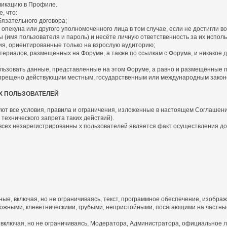
бликацию в Профиле.
, что:
язательного договора;
пекуна или другого уполномоченного лица в том случае, если не достигли во
имя пользователя и пароль) и несёте личную ответственность за их исполь
я, ориентированные только на взрослую аудиторию;
риалов, размещённых на Форуме, а также по ссылкам с Форума, и никакое д
ьзовать данные, представленные на этом Форуме, а равно и размещённые по 
запрещено действующим местным, государственным или международным закон
Х ПОЛЬЗОВАТЕЛЕЙ
ют все условия, правила и ограничения, изложенные в настоящем Соглашении 
технического запрета таких действий).
 всех незарегистрированны х пользователей является факт осуществления д
, включая, но не ограничиваясь, текст, программное обеспечение, изображ
жными, клеветническими, грубыми, непристойными, посягающими на частные
включая, но не ограничиваясь, Модератора, Администратора, официальное л