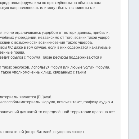
посредством форума или по приведённым на нём ссылкам.
льную направленность или могут быть восприняты как
чая, но не ограничиваясь ущербом от потери данных, прибыли,
чебных учреждений, независимо от того, возник такой ущерб
еждён о возможности возникновения такого ущерба.
твом ЛС даже в том случае, если в них содержатся наказуемые
твенные права.
е ведут ссылки с Форума. Такие ресурсы поддерживаются и
ги таких ресурсов. Используя Форум или любые услуги Форума,
 также уполномоченных лиц), связанных с таким
атериалы является [EL]клуб.
м способом материалы Форума, включая текст, графику, аудио и
раничений для какой-то определённой территории права на все
ользователей (потребителей, осуществляющих