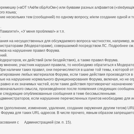
емешку («вОТ тАкИм оБрАзОм») или буквами разных алфавитов («slеdующiм
го языка;
ние нескольких тем (сообщений) по одному вопросу, и/или создание одной и т
.
амагите!», «У меня проблема!» и т.п.
.
имания на несущественных для обсуждаемого вопроса частностях, например, в
нистраторами (Модераторами), совершаемой посредством ЛС. Подробнее см. п
иков на нарушение правил Форума.
ний.
дераторов, их действий (или бездействия), а также правил Форума.
у мнению, участник нарушил правила, то необходимо обратиться к Модерато
ри наличии таких правил, они перечисляются в шапке той темы, к которой от
едактирование любых материалов Форума, если такие действия производятся 
ные на нарушение нормального функционирования Форума, включая, но не ог
равно и их значимых частей, если такие действия противоречат назначению 
оначального смысла, произведённое после появления следующих сообщени
е следующие опубликованные сообщения в теме бессмысленными.
 Администраторов, если нарушение перечисленных пунктов необходимо для и
ние (дополнение, изменение, удаление, создание окружения другим тегом) U
рума для таких URL-адресов. В числе прочего, явным образом запрещается зам
ласования с Администрацией (см. п. 15).