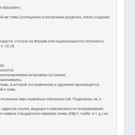
 оbраzом»);
ой же темы (сообщения) в нескольких разделах, и/или создание
озрасте, статусе на Форуме или национальности оппонента.
. 16.18.
ру.
носятся.
в неуправляемом нетрезвом состоянии.
раничиваясь:
темы, в которой эти изменения и удаления производятся;
й в теме;
сполнения ими служебных обязанностей. Подробнее см. п.
RL-адресов ссылок, ведущее к невозможности генерирования
ена стандартного маркера схемы (http://, mailto: и т. д.) на