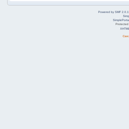
Powered by SMF 2.0.1
Simp
SimplePorta
Protected
XHTM
Свя