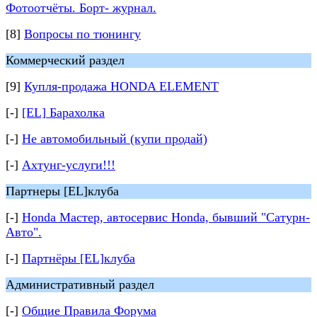
Фотоотчёты. Борт- журнал.
[8]
Вопросы по тюнингу
Коммерческий раздел
[9]
Купля-продажа HONDA ELEMENT
[-]
[EL] Барахолка
[-]
Не автомобильный (купи продай)
[-]
Ахтунг-услуги!!!
Партнеры [EL]клуба
[-]
Honda Мастер, автосервис Honda, бывший "Сатурн-
Авто".
[-]
Партнёры [EL]клуба
Административный раздел
[-]
Общие Правила Форума