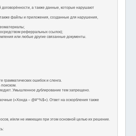
й договорённости, а также данные, которые нарушают
 также файлы и приложения, созданные для нарушения,
деоматериалы;
посредством реферральных ссылок);
омления или любые другие связанные документы.
те грамматических ошибок и сленга.
 поиском.
а следует. Умышленное дублирование тем запрещено.
заочные («Хонда – @#^%$»). Ответ на оскорбления также
осов, и/или не имеющих при этом основной целью их решение.
ь: