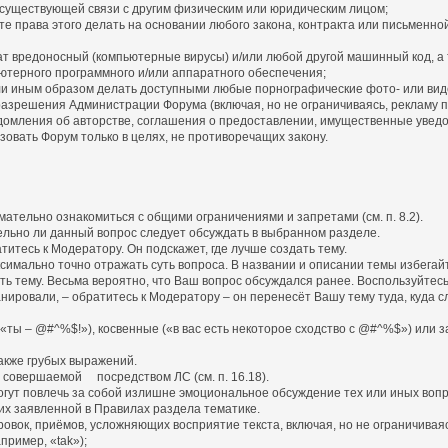
существующей связи с другим физическим или юридическим лицом;
 права этого делать на основании любого закона, контракта или письменно
 вредоносный (компьютерные вирусы) и/или любой другой машинный код, а
терного программного и/или аппаратного обеспечения;
или иным образом делать доступными любые порнографические фото- или ви
разрешения Администрации Форума (включая, но не ограничиваясь, рекламу 
омления об авторстве, соглашения о предоставлении, имущественные увед
зовать Форум только в целях, не противоречащих закону.
ательно ознакомиться с общими ограничениями и запретами (см. п. 8.2).
ительно ли данный вопрос следует обсуждать в выбранном разделе.
титесь к Модератору. Он подскажет, где лучше создать тему.
симально точно отражать суть вопроса. В названии и описании темы избегай
ать тему. Весьма вероятно, что Ваш вопрос обсуждался ранее. Воспользуйтесь
планировали, – обратитесь к Модератору – он перенесёт Вашу тему туда, куд
(«ты – @#^%$!»), косвенные («в вас есть некоторое сходство с @#^%$») или 
также грубых выражений.
, совершаемой посредством ЛС (см. п. 16.18).
огут повлечь за собой излишне эмоциональное обсуждение тех или иных вопр
их заявленной в Правилах раздела тематике.
овок, приёмов, усложняющих восприятие текста, включая, но не ограничиваяс
ример, «tak»);