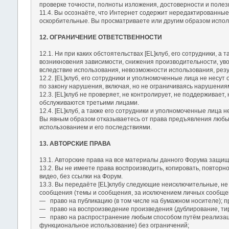
проверке точности, полноты изложения, достоверности и полез
11.4. Вы осознаёте, что Интернет содержит нередактированные
оскорбительные. Вы просматриваете или другим образом исполь
12. ОГРАНИЧЕНИЕ ОТВЕТСТВЕННОСТИ
12.1. Ни при каких обстоятельствах [EL]клуб, его сотрудники, 
возникновения зависимости, снижения производительности, уво
вследствие использования, невозможности использования, резу
12.2. [EL]клуб, его сотрудники и уполномоченные лица не несу
по закону нарушения, включая, но не ограничиваясь нарушения
12.3. [EL]клуб не проверяет, не контролирует, не поддерживает
обслуживаются третьими лицами.
12.4. [EL]клуб, а также его сотрудники и уполномоченные лица 
Вы явным образом отказываетесь от права предъявления любых 
использованием и его последствиями.
13. АВТОРСКИЕ ПРАВА
13.1. Авторские права на все материалы данного Форума защищ
13.2. Вы не имеете права воспроизводить, копировать, повторн
видео, без ссылки на Форум.
13.3. Вы передаёте [EL]клубу следующие неисключительные, не
сообщения (темы и сообщения, за исключением личных сообще
― право на публикацию (в том числе на бумажном носителе); п
― право на воспроизведение произведения (дублирование, ти
― право на распространение любым способом путём реализац
функциональное использование) без ограничений;