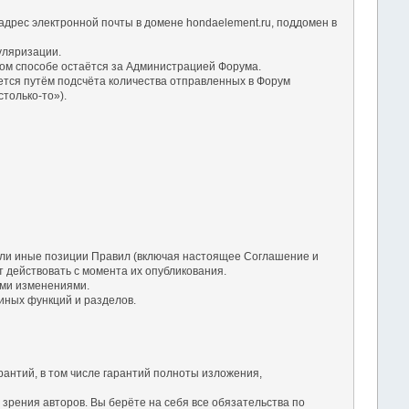
дрес электронной почты в домене hondaelement.ru, поддомен в
уляризации.
ом способе остаётся за Администрацией Форума.
ется путём подсчёта количества отправленных в Форум
только-то»).
 или иные позиции Правил (включая настоящее Соглашение и
 действовать с момента их опубликования.
ими изменениями.
 иных функций и разделов.
рантий, в том числе гарантий полноты изложения,
зрения авторов. Вы берёте на себя все обязательства по