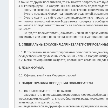
в тайне от других посетителей, то Вы можете запретить его пу
4.8. Регистрируясь на Форуме, Вы явным образом подтверждаете
― достигли возраста, допускающего заключения юридически об
― будете посещать Форум под надзором родителей, законного о
― будете хранить в тайне свои идентификационные параметры (
― полностью осознаёте, что Форум может содержать сообщени
― несёте полную ответственность за любое использование мате
не несёт;
― не будете просматривать, скачивать или иным образом испол
скачивание или иного рода использование таких материалов 
5. СПЕЦИАЛЬНЫЕ УСЛОВИЯ ДЛЯ НЕЗАРЕГИСТРИРОВАННЫ
5.1. В отношении незарегистрированны
х пользователей действу
осуществлением публикации сообщений и тем на Форуме (ввиду 
5.2. Моментом принятия (акцепта) настоящего соглашения для
6. ЯЗЫК ФОРУМА
6.1. Официальный язык Форума – русский.
7. ОБЩИЕ ПРАВИЛА ПОВЕДЕНИЯ ПОЛЬЗОВАТЕЛЯ
7.1. Вы подтверждаете, что не будете:
― размещать или передавать посредством Форума любые данные
угрожающими, оскорбительными, бранными, раздражающими, ло
этническую или другую рознь;
― выдавать себя за другое физическое или юридическое лицо, 