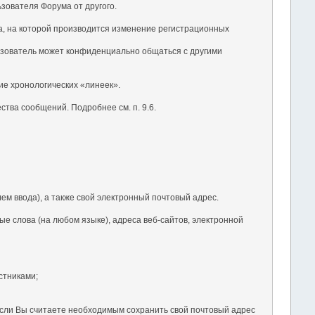
ьзователя Форума от другого.
ка, на которой производится изменение регистрационных
ьзователь может конфиденциально общаться с другими
ие хронологических «линеек».
тва сообщений. Подробнее см. п. 9.6.
ем ввода), а также свой электронный почтовый адрес.
е слова (на любом языке), адреса веб-сайтов, электронной
стниками;
 Если Вы считаете необходимым сохранить свой почтовый адрес