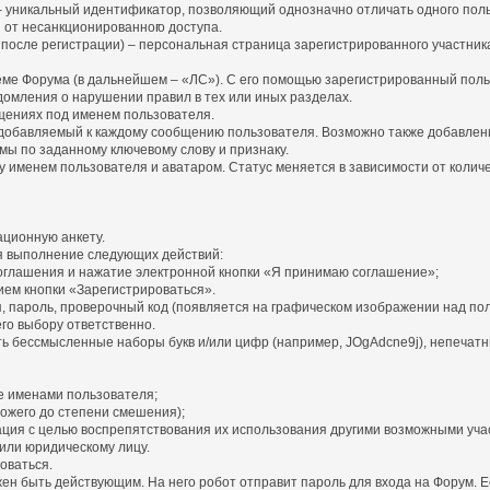
») – уникальный идентификатор, позволяющий однозначно отличать одного пол
я от несанкционированног
о доступа.
 после регистрации) – персональная страница зарегистрированного участни
теме Форума (в дальнейшем – «ЛС»). С его помощью зарегистрированный пол
домления о нарушении правил в тех или иных разделах.
бщениях под именем пользователя.
и добавляемый к каждому сообщению пользователя. Возможно также добавлен
мы по заданному ключевому слову и признаку.
именем пользователя и аватаром. Статус меняется в зависимости от количес
ационную анкету.
я выполнение следующих действий:
оглашения и нажатие электронной кнопки «Я принимаю соглашение»;
ем кнопки «Зарегистрироваться».
, пароль, проверочный код (появляется на графическом изображении над пол
его выбору ответственно.
ть бессмысленные наборы букв и/или цифр (например, JOgAdcne9j), непечатны
е именами пользователя;
ожего до степени смешения);
рация с целью воспрепятствования их использования другими возможными уча
или юридическому лицу.
оваться.
лжен быть действующим. На него робот отправит пароль для входа на Форум.