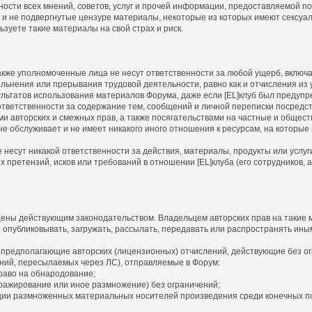
ности всех мнений, советов, услуг и прочей информации, предоставляемой 
 и не подвергнутые цензуре материалы, некоторые из которых имеют сексуа
зуете такие материалы на свой страх и риск.
а также уполномоченные лица не несут ответственности за любой ущерб, вклю
льнения или прерывания трудовой деятельности, равно как и отчисления из у
льтатов использования материалов Форума, даже если [EL]клуб был предупр
т ответственности за содержание тем, сообщений и личной переписки посредс
ми авторских и смежных прав, а также посягательствами на частные и общес
, не обслуживает и не имеет никакого иного отношения к ресурсам, на которы
не несут никакой ответственности за действия, материалы, продукты или услу
претензий, исков или требований в отношении [EL]клуба (его сотрудников, а
ены действующим законодательством. Владельцем авторских прав на такие м
о опубликовывать, загружать, рассылать, передавать или распространять ины
 предполагающие авторских (лицензионных) отчислений, действующие без ог
ний, пересылаемых через ЛС), отправляемые в Форум:
раво на обнародование;
ражирование или иное размножение) без ограничений;
ии размноженных материальных носителей произведения среди конечных п