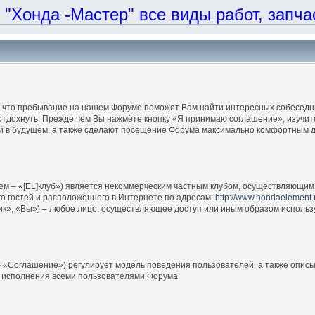
онда -Мастер" все виды работ, запчаст
, что пребывание на нашем Форуме поможет Вам найти интересных собеседни
отдохнуть. Прежде чем Вы нажмёте кнопку «Я принимаю соглашение», изучите
ий в будущем, а также сделают посещение Форума максимально комфортным д
ем – «[EL]клуб») является некоммерческим частным клубом, осуществляющим 
о гостей и расположенного в Интернете по адресам:
http://www.hondaelement.
ик», «Вы») – любое лицо, осуществляющее доступ или иным образом использ
 «Соглашение») регулирует модель поведения пользователей, а также описы
 исполнения всеми пользователями Форума.