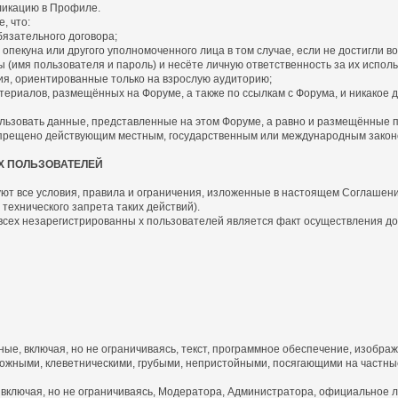
бликацию в Профиле.
, что:
язательного договора;
пекуна или другого уполномоченного лица в том случае, если не достигли во
имя пользователя и пароль) и несёте личную ответственность за их исполь
я, ориентированные только на взрослую аудиторию;
риалов, размещённых на Форуме, а также по ссылкам с Форума, и никакое д
ьзовать данные, представленные на этом Форуме, а равно и размещённые по 
запрещено действующим местным, государственным или международным закон
Х ПОЛЬЗОВАТЕЛЕЙ
ют все условия, правила и ограничения, изложенные в настоящем Соглашении 
технического запрета таких действий).
 всех незарегистрированны х пользователей является факт осуществления д
, включая, но не ограничиваясь, текст, программное обеспечение, изображ
жными, клеветническими, грубыми, непристойными, посягающими на частные
включая, но не ограничиваясь, Модератора, Администратора, официальное л