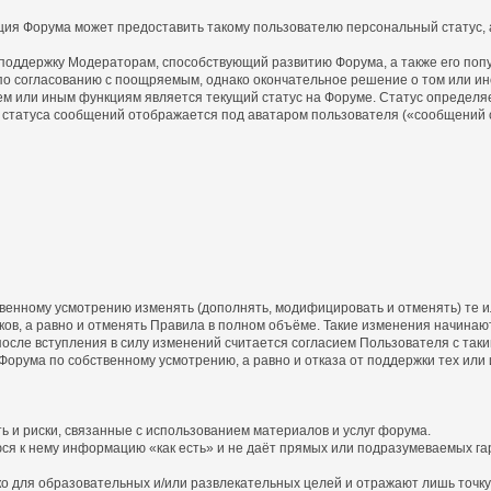
ция Форума может предоставить такому пользователю персональный статус, а
 поддержку Модераторам, способствующий развитию Форума, а также его поп
о согласованию с поощряемым, однако окончательное решение о том или ин
ем или иным функциям является текущий статус на Форуме. Статус определя
статуса сообщений отображается под аватаром пользователя («сообщений с
бственному усмотрению изменять (дополнять, модифицировать и отменять) те
ов, а равно и отменять Правила в полном объёме. Такие изменения начинают
осле вступления в силу изменений считается согласием Пользователя с так
 Форума по собственному усмотрению, а равно и отказа от поддержки тех или
ь и риски, связанные с использованием материалов и услуг форума.
юся к нему информацию «как есть» и не даёт прямых или подразумеваемых га
 для образовательных и/или развлекательных целей и отражают лишь точку 