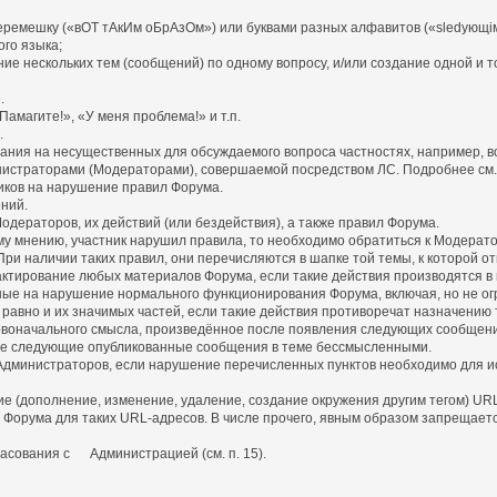
емешку («вОТ тАкИм оБрАзОм») или буквами разных алфавитов («slеdующiм
го языка;
ние нескольких тем (сообщений) по одному вопросу, и/или создание одной и т
.
амагите!», «У меня проблема!» и т.п.
.
имания на несущественных для обсуждаемого вопроса частностях, например, в
нистраторами (Модераторами), совершаемой посредством ЛС. Подробнее см. п
иков на нарушение правил Форума.
ний.
дераторов, их действий (или бездействия), а также правил Форума.
у мнению, участник нарушил правила, то необходимо обратиться к Модерато
ри наличии таких правил, они перечисляются в шапке той темы, к которой от
едактирование любых материалов Форума, если такие действия производятся 
ные на нарушение нормального функционирования Форума, включая, но не ог
равно и их значимых частей, если такие действия противоречат назначению 
оначального смысла, произведённое после появления следующих сообщени
е следующие опубликованные сообщения в теме бессмысленными.
 Администраторов, если нарушение перечисленных пунктов необходимо для и
ние (дополнение, изменение, удаление, создание окружения другим тегом) U
рума для таких URL-адресов. В числе прочего, явным образом запрещается зам
ласования с Администрацией (см. п. 15).