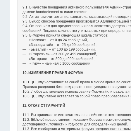
9.1. В качестве поощрения активного пользователя Администра
домене hondaelement.ru и/или хостинг.
9.2. Активным считается пользователь, оказывающий помощь и
9.3. Выбор способа поощрения производится Администрацией п
9.4. Основанием для предоставления пользователю доступа к т
сообщений. Текущее количество учитываемых при определении 
9.5. В Форуме принята следующая шкала статусов:
― «Новичок» – от 0 до 24 сообщений,
― «Завсегдатай» – от 25 до 99 сообщений,
― «Бывалый» – от 100 до 199 сообщений,
― «Старожил» – от 200 до 499 сообщений,
― «Ветеран» – от 500 до 999 сообщений,
― «Гуру» – начиная с 1000 сообщений.
10. ИЗМЕНЕНИЕ ПРАВИЛ ФОРУМА
10.1. [EL]клуб оставляет за собой право в любое время по со
Правила разделов) без предварительного уведомления участник
10.2. Любое дальнейшее использование Форума (или раздела) п
10.3. [EL]клуб также оставляет за собой право преобразования
11. ОТКАЗ ОТ ГАРАНТИЙ
11.1. Вы принимаете исключительно на себя всю ответственност
11.2. [EL]клуб предоставляет площадку Форума и всю относящу
достоверности, точности и годности для определённых целей.
11.3. Все сообщения и материалы форума предназначены только