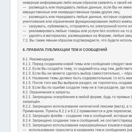
неверную информацию либо иным образом заявлять о своей не
― размещать или передавать любые данные, если Вы не имеете
имущественные или неимущественные права других лиц;
― размещать или передавать любые данные, которые содержат
уничтожения или ограничения функционирования любого компью
― загружать, публиковать, отправлять по электронной почте 
― рекламировать любые товары или услуги без особого на то 
― удалять в материалах, размещаемых на Форуме, любые увед
7.2. Вы также явным образом подтверждаете, что будете исполь
8. ПРАВИЛА ПУБЛИКАЦИИ ТЕМ И СООБЩЕНИЙ
8.1. Рекомендации.
8.1.1. Перед созданием новой темы или сообщения следует вним
8.1.2. Если Вы создаёте тему, то задумайтесь над тем, действ
8.1.3. Если Вы не можете сделать выбор самостоятельно, – обра
8.1.4. Название темы должно быть содержательным, то есть мак
8.1.5. После того как Вы выбрали раздел, не торопитесь создав
8.1.6. Если Вы по ошибке создали тему не в том разделе, где 
8.2. Ограничения и запреты.
8.2.1. Запрещены оскорбления в любой форме, будь то прямые 
запрещён.
8.2.2. Запрещено использование непечатной лексики (мата), а 
Примечание. Пункты 8.2.1 и 8.2.2 применяются и для переписки
8.2.3. Запрещён флейм – создание тем и сообщений, которые м
8.2.4. Запрещено создание тем и сообщений, не соответствующ
8.2.5. Запрещено использование неразрешённых языков и кодир
― использование транслита в названиях тем и сообщениях (нап