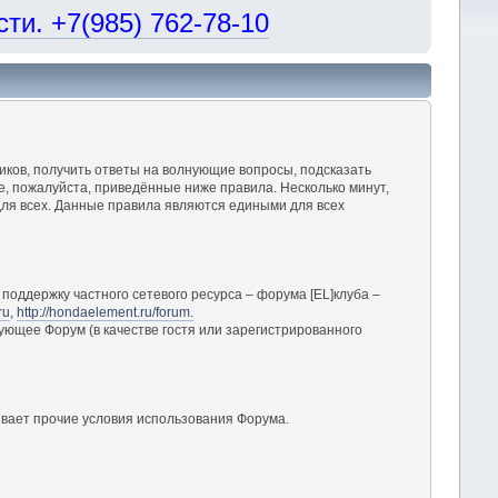
и. +7(985) 762-78-10
ков, получить ответы на волнующие вопросы, подсказать
, пожалуйста, приведённые ниже правила. Несколько минут,
ля всех. Данные правила являются едиными для всех
поддержку частного сетевого ресурса – форума [EL]клуба –
ru
,
http://hondaelement.ru/forum.
ующее Форум (в качестве гостя или зарегистрированного
вает прочие условия использования Форума.