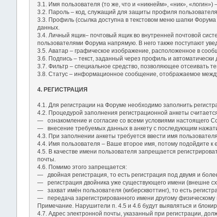
3.1. Имя пользователя (то же, что и «никнейм», «ник», «логин
3.2. Пароль – код, служащий для защиты профиля пользовател
3.3. Профиль (ссылка доступна в текстовом меню шапки Форума
данных.
3.4. Личный ящик– почтовый ящик во внутренней почтовой сис
пользователями Форума напрямую. В него также поступают уве
3.5. Аватар – графическое изображение, расположенное в соо
3.6. Подпись – текст, заданный через профиль и автоматическ
3.7. Фильтр – специальное средство, позволяющее отсеивать те
3.8. Статус – информационное сообщение, отображаемое между 
4. РЕГИСТРАЦИЯ
4.1. Для регистрации на Форуме необходимо заполнить регистр
4.2. Процедурой заполнения регистрационной анкеты считаетс
― ознакомление и согласие со всеми условиями настоящего С
― внесение требуемых данных в анкету с последующим нажати
4.3. При заполнении анкеты требуется ввести имя пользователя
4.4. Имя пользователя – Ваше второе имя, потому подойдите к 
4.5. В качестве имени пользователя запрещается регистрирова
почты.
4.6. Помимо этого запрещается:
― двойная регистрация, то есть регистрация под двумя и боле
― регистрация двойника уже существующего имени (внешне сх
― захват имён пользователя (киберсквоттинг), то есть регист
― передача зарегистрированного имени другому физическому 
Примечание. Нарушители п. 4.5 и 4.6 будут выявляться и блокир
4.7. Адрес электронной почты, указанный при регистрации, до