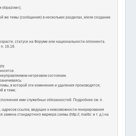
 оbраzом»);
ой же темы (сообщения) в нескольких разделах, и/или создание
озрасте, статусе на Форуме или национальности оппонента.
. 16.18.
ру.
носятся.
в неуправляемом нетрезвом состоянии.
раничиваясь:
темы, в которой эти изменения и удаления производятся;
й в теме;
сполнения ими служебных обязанностей. Подробнее см. п.
RL-адресов ссылок, ведущее к невозможности генерирования
ена стандартного маркера схемы (http://, mailto: и т. д.) на