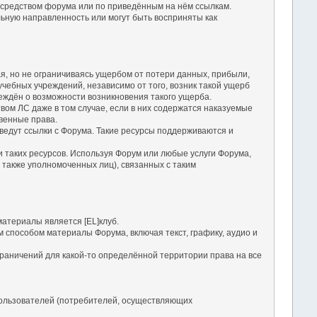
посредством форума или по приведённым на нём ссылкам.
льную направленность или могут быть восприняты как
чая, но не ограничиваясь ущербом от потери данных, прибыли,
чебных учреждений, независимо от того, возник такой ущерб
еждён о возможности возникновения такого ущерба.
твом ЛС даже в том случае, если в них содержатся наказуемые
твенные права.
е ведут ссылки с Форума. Такие ресурсы поддерживаются и
ги таких ресурсов. Используя Форум или любые услуги Форума,
 также уполномоченных лиц), связанных с таким
атериалы является [EL]клуб.
м способом материалы Форума, включая текст, графику, аудио и
раничений для какой-то определённой территории права на все
ользователей (потребителей, осуществляющих