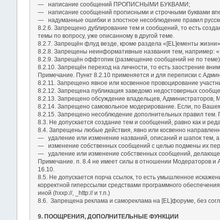
― написание сообщений ПРОПИСНЫМИ БУКВАМИ;
― написание сообщений прописными и строчными буквами впер
― надуманные ошибки и злостное несоблюдение правил русско
8.2.6. Запрещено дублирование тем и сообщений, то есть созда
темы по вопросу, уже описанному в другой теме.
8.2.7. Запрещён флуд везде, кроме раздела «[EL]ементы жизни»
8.2.8. Запрещены неинформативные названия тем, например: «П
8.2.9. Запрещён оффтопик (размещение сообщений не по теме)
8.2.10. Запрещён переход на личности, то есть заострение вн
Примечание. Пункт 8.2.10 применяется и для переписки с Адми
8.2.11. Запрещено явное или косвенное провоцирование участн
8.2.12. Запрещена публикация заведомо недостоверных сообще
8.2.13. Запрещено обсуждение владельцев, Администраторов, Мо
8.2.14. Запрещено самовольное модерирование. Если, по Вашем
8.2.15. Запрещено несоблюдение дополнительных правил тем. П
8.3. Не допускается создание тем и сообщений, равно как и р
8.4. Запрещены любые действия, явно или косвенно направлен
― удаление или изменение названий, описаний и шапок тем, а 
― изменение собственных сообщений с целью подмены их перв
― удаление или изменение собственных сообщений, делающе
Примечание. п. 8.4 не имеет силы в отношении Модераторов и
16.10.
8.5. Не допускается порча ссылок, то есть умышленное искаже
корректной гиперссылки средствами программного обеспечения Фо
иной (hxxp://, _http:// и т.п.)
8.6. Запрещена реклама и самореклама на [EL]форуме, без сог
9. ПООЩРЕНИЯ, ДОПОЛНИТЕЛЬНЫЕ ФУНКЦИИ