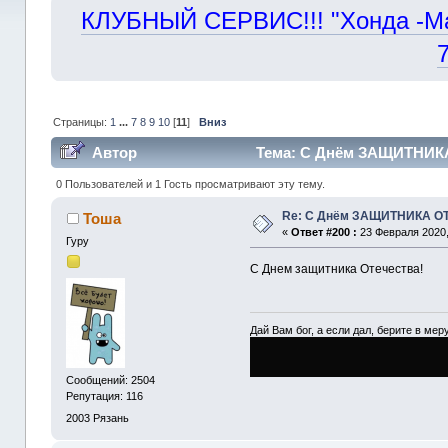
КЛУБНЫЙ СЕРВИС!!! "Хонда -Маст
Страницы:
1
...
7
8
9
10
[
11
]
Вниз
Автор
Тема: С Днём ЗАЩИТНИКА
0 Пользователей и 1 Гость просматривают эту тему.
Re: С Днём ЗАЩИТНИКА О
Тоша
«
Ответ #200 :
23 Февраля 2020,
Гуру
С Днем защитника Отечества!
Дай Вам бог, а если дал, берите в меру
Сообщений: 2504
Репутация: 116
2003
Рязань