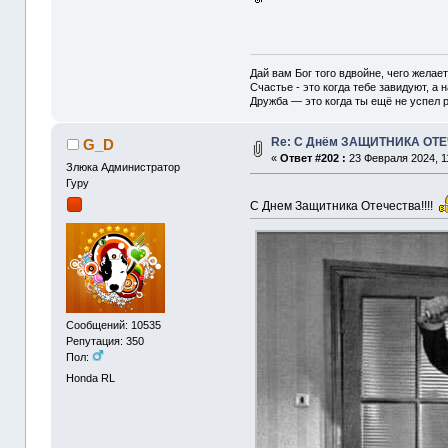
Дай вам Бог того вдвойне, чего желае
Счастье - это когда тебе завидуют, а н
Дружба — это когда ты ещё не успел р
Re: С Днём ЗАЩИТНИКА ОТ
G_D
«
Ответ #202 :
23 Февраля 2024, 1
Злюка Администратор
Гуру
С Днем Защитника Отечества!!!!
Сообщений: 10535
Репутация: 350
Пол:
Honda RL