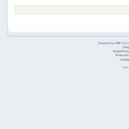
Powered by SMF 2.0.1
Simp
SimplePorta
Protected
XHTM
Свя