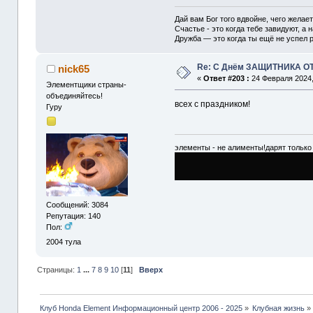
Дай вам Бог того вдвойне, чего желае
Счастье - это когда тебе завидуют, а н
Дружба — это когда ты ещё не успел р
Re: С Днём ЗАЩИТНИКА О
nick65
«
Ответ #203 :
24 Февраля 2024,
Элементщики страны-
объединяйтесь!
всех с праздником!
Гуру
элементы - не алименты!дарят только 
Сообщений: 3084
Репутация: 140
Пол:
2004
тула
Страницы:
1
...
7
8
9
10
[
11
]
Вверх
Клуб Honda Element Информационный центр 2006 - 2025
»
Клубная жизнь
»