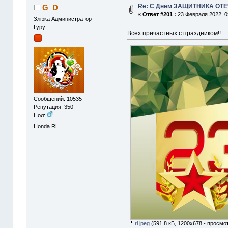
Re: С Днём ЗАЩИТНИКА ОТ
G_D
«
Ответ #201 :
23 Февраля 2022, 0
Злюка Администратор
Гуру
Всех причастных с праздником!!
Сообщений: 10535
Репутация: 350
Пол:
Honda RL
rl.jpeg
(591.8 кБ, 1200x678 - просмо