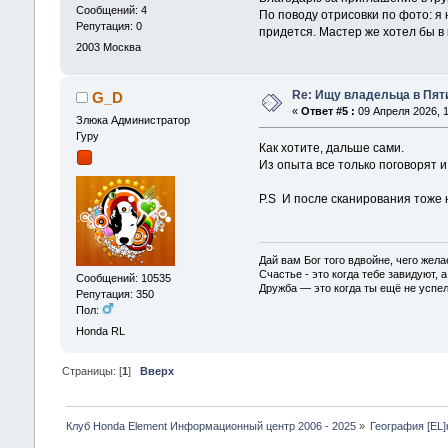
Сообщений: 4
По поводу отрисовки по фото: я 
Репутация: 0
придется. Мастер же хотел бы в
2003
Москва
Re: Ищу владельца в Пяти
G_D
«
Ответ #5 :
09 Апреля 2026, 1
Злюка Администратор
Гуру
Как хотите, дальше сами.
Из опыта все только поговорят и
P.S И после сканирования тоже 
Дай вам Бог того вдвойне, чего жела
Счастье - это когда тебе завидуют, а
Сообщений: 10535
Дружба — это когда ты ещё не успел
Репутация: 350
Пол:
Honda RL
Страницы: [
1
]
Вверх
Клуб Honda Element Информационный центр 2006 - 2025
»
География [EL]