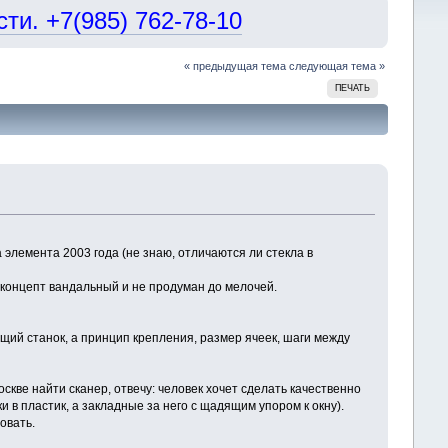
и. +7(985) 762-78-10
« предыдущая тема
следующая тема »
ПЕЧАТЬ
элемента 2003 года (не знаю, отличаются ли стекла в
 концепт вандальный и не продуман до мелочей.
ющий станок, а принцип крепления, размер ячеек, шаги между
кве найти сканер, отвечу: человек хочет сделать качественно
 в пластик, а закладные за него с щадящим упором к окну).
овать.