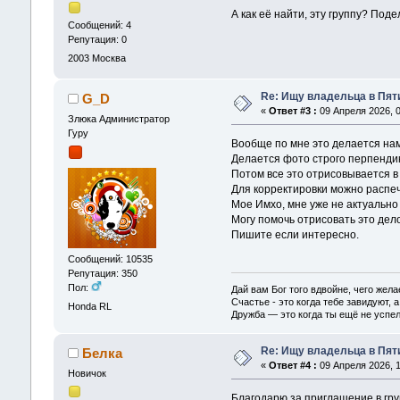
А как её найти, эту группу? По
Сообщений: 4
Репутация: 0
2003
Москва
Re: Ищу владельца в Пяти
G_D
«
Ответ #3 :
09 Апреля 2026, 0
Злюка Администратор
Гуру
Вообще по мне это делается на
Делается фото строго перпендик
Потом все это отрисовывается в 
Для корректировки можно распеч
Мое Имхо, мне уже не актуально
Могу помочь отрисовать это дело
Пишите если интересно.
Сообщений: 10535
Репутация: 350
Пол:
Дай вам Бог того вдвойне, чего жела
Счастье - это когда тебе завидуют, а
Honda RL
Дружба — это когда ты ещё не успел
Re: Ищу владельца в Пяти
Белка
«
Ответ #4 :
09 Апреля 2026, 1
Новичок
Благодарю за приглашение в гру