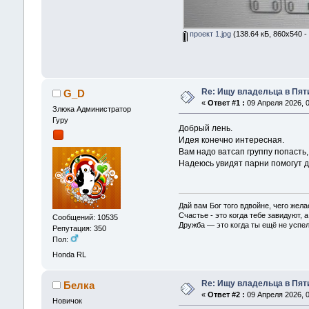
проект 1.jpg
(138.64 кБ, 860x540 -
Re: Ищу владельца в Пяти
G_D
«
Ответ #1 :
09 Апреля 2026, 0
Злюка Администратор
Гуру
Добрый лень.
Идея конечно интересная.
Вам надо ватсап группу попасть,
Надеюсь увидят парни помогут д
Дай вам Бог того вдвойне, чего жела
Счастье - это когда тебе завидуют, а
Сообщений: 10535
Дружба — это когда ты ещё не успел
Репутация: 350
Пол:
Honda RL
Re: Ищу владельца в Пяти
Белка
«
Ответ #2 :
09 Апреля 2026, 0
Новичок