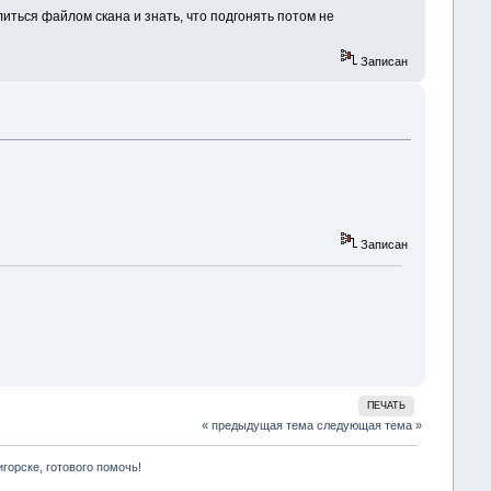
литься файлом скана и знать, что подгонять потом не
Записан
Записан
ПЕЧАТЬ
« предыдущая тема
следующая тема »
горске, готового помочь!