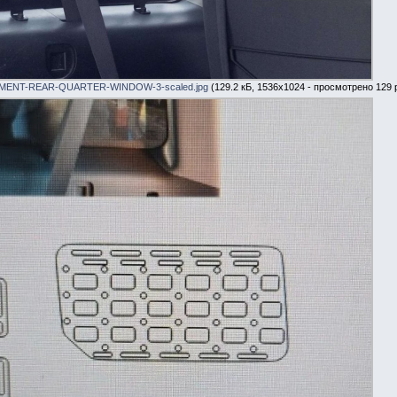
ENT-REAR-QUARTER-WINDOW-3-scaled.jpg
(129.2 кБ, 1536x1024 - просмотрено 129 р