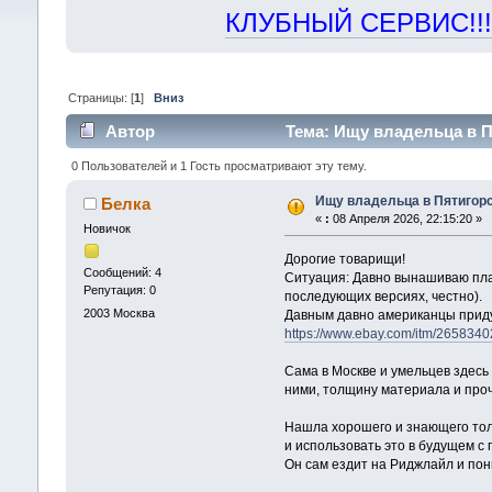
КЛУБНЫЙ СЕРВИС!!! "Х
Страницы: [
1
]
Вниз
Автор
Тема: Ищу владельца в Пя
0 Пользователей и 1 Гость просматривают эту тему.
Ищу владельца в Пятигорск
Белка
«
:
08 Апреля 2026, 22:15:20 »
Новичок
Дорогие товарищи!
Сообщений: 4
Ситуация: Давно вынашиваю план
Репутация: 0
последующих версиях, честно).
2003
Москва
Давным давно американцы придум
https://www.ebay.com/itm/26583
Сама в Москве и умельцев здесь 
ними, толщину материала и проч
Нашла хорошего и знающего толк
и использовать это в будущем с
Он сам ездит на Риджлайл и пони