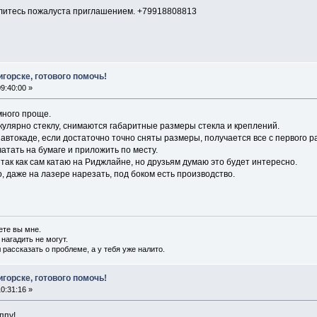
делитесь пожалуста приглашением. +79918808813
горске, готового помочь!
9:40:00 »
много проще.
улярно стеклу, снимаются габаритные размеры стекла и креплений.
автокаде, если достаточно точно сняты размеры, получается все с первого р
атать на бумаге и приложить по месту.
 так как сам катаю на Риджлайне, но друзьям думаю это будет интересно.
, даже на лазере нарезать, под боком есть производство.
ете вы мне.
 нагадить не могут.
 рассказать о проблеме, а у тебя уже налито.
горске, готового помочь!
0:31:16 »
ппу!