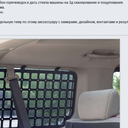
айон горячеводск и дать стекла машины на 3д сканирование и пощупования.
ма.
ен.
дельную тему по этому акссессуару с замерами, дизайном, контактами и резу