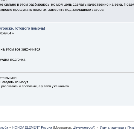
не сильно в этом разбираюсь, но моя цель сделать качественно на века. Поде
 идеале прощупать пластик, замерить под закладные зазоры.
горске, готового помочь!
0:49:04 »
 на этом все закончится.
нудна подгонка.
ете вы мне.
 нагадить не могут.
 рассказать о проблеме, а у тебя уже налито.
клуба
»
HONDA ELEMENT Россия
(Модератор:
ШтурманессА
) »
Ищу владельца в Пяти