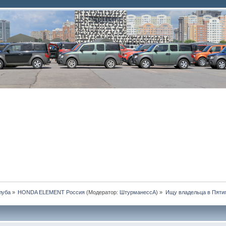
луба
»
HONDA ELEMENT Россия
(Модератор:
ШтурманессА
) »
Ищу владельца в Пятиг