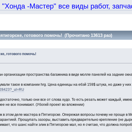
онда -Мастер" все виды работ, запчаст
тигорске, готового помочь! (Прочитано 13613 раз)
е, готового помочь!
 организации пространства багажника в виде молле панелей на задние окна 
али такое в компании hrg. Цена единицы на ебэй 159$ штука, но даже у них
4028423?_ul=RU
достаточно, только они все от слова худо. То есть резать может каждый, име
ее не все понимают. (Убогий проект во вложении)
 в этом деле мастера в Пятигорске. Опережая вопросы почему не проще в Мос
 гарантией. Прощупать зазоры, выставить предварительно крепление (не дырки
мает, что шанс найти элик в Пятигорске мал, но я считаю, что должна попроб