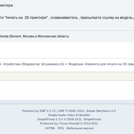
ринтера .
те "печать на 3D принтере" , созваниваетесь , присылаете ссылку на модель
onda Element. Москва и Московская область
»
Атрибутика
(Модератор:
ШтурманессА
) »
Модельки Элемента для печати на 3D при
Powered by SMF 2.0.15
|
SMF © 2006–2011, Simple Machines LLC
Simple Audio Video Embedder
SimplePortal 2.3.4 © 2008-2011, SimplePortal
Protected by:
Forum Firewall © 2010-2011
XHTML
RSS
Мобильная версия