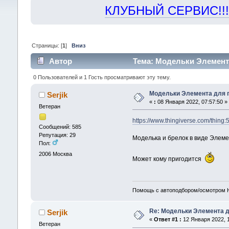
КЛУБНЫЙ СЕРВИС!!! "Х
Страницы: [
1
]
Вниз
Автор
Тема: Модельки Элемента
0 Пользователей и 1 Гость просматривают эту тему.
Модельки Элемента для п
Serjik
«
:
08 Января 2022, 07:57:50 »
Ветеран
https://www.thingiverse.com/thing:
Сообщений: 585
Репутация: 29
Моделька и брелок в виде Элеме
Пол:
2006
Москва
Может кому пригодится
Помощь с автоподбором/осмотром H
Re: Модельки Элемента д
Serjik
«
Ответ #1 :
12 Января 2022, 1
Ветеран