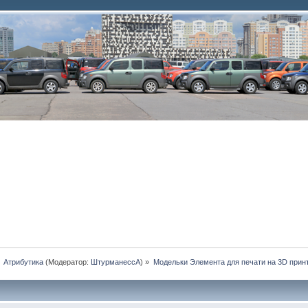
»
Атрибутика
(Модератор:
ШтурманессА
) »
Модельки Элемента для печати на 3D прин