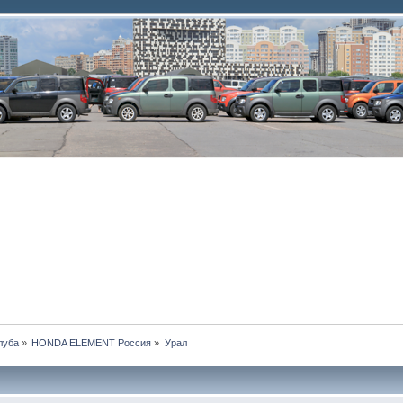
луба
»
HONDA ELEMENT Россия
»
Урал