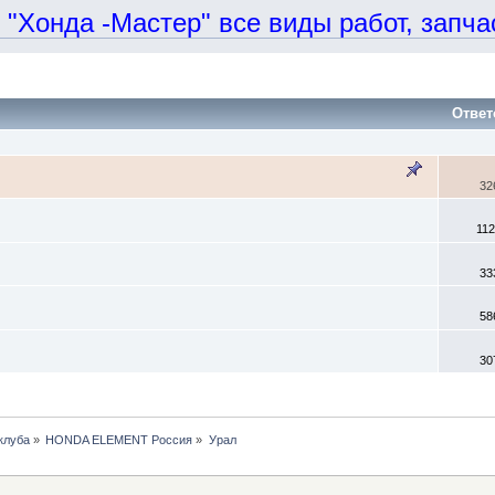
онда -Мастер" все виды работ, запчаст
Ответ
32
11
33
58
30
клуба
»
HONDA ELEMENT Россия
»
Урал