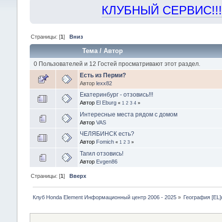
КЛУБНЫЙ СЕРВИС!!! "Х
Страницы: [
1
]
Вниз
Тема
/
Автор
0 Пользователей и 12 Гостей просматривают этот раздел.
Есть из Перми?
Автор
lexx82
Екатеринбург - отзовись!!!
Автор
El Eburg
«
1
2
3
4
»
Интересные места рядом с домом
Автор
VAS
ЧЕЛЯБИНСК есть?
Автор
Fomich
«
1
2
3
»
Тагил отзовись!
Автор
Evgen86
Страницы: [
1
]
Вверх
Клуб Honda Element Информационный центр 2006 - 2025
»
География [EL]