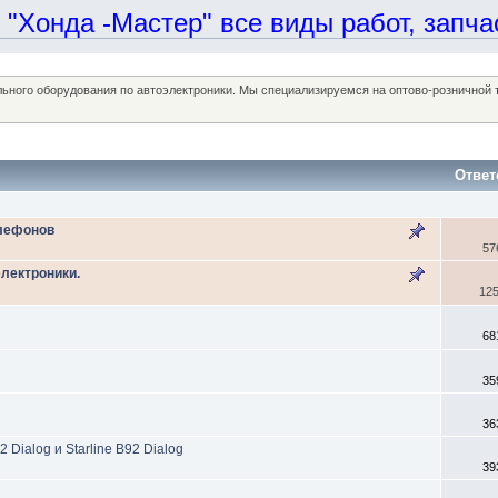
онда -Мастер" все виды работ, запчаст
ельного оборудования по автоэлектроники. Мы специализируемся на оптово-розничной
Ответ
елефонов
57
электроники.
12
68
35
36
 Dialog и Starline B92 Dialog
39