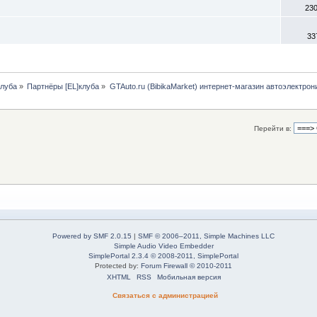
23
33
клуба
»
Партнёры [EL]клуба
»
GTAuto.ru (BibikaMarket) интернет-магазин автоэлектрон
Перейти в:
Powered by SMF 2.0.15
|
SMF © 2006–2011, Simple Machines LLC
Simple Audio Video Embedder
SimplePortal 2.3.4 © 2008-2011, SimplePortal
Protected by:
Forum Firewall © 2010-2011
XHTML
RSS
Мобильная версия
Связаться с администрацией