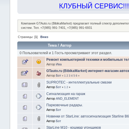
КЛУБНЫЙ СЕРВИС!!! "Х
Компания GTAuto.ru (BibikaMarket) предлагает полный спектр дополнит
систем. Тел. +7(985) 991-7401, +7(985) 991-6931
Страницы: [
1
]
Вниз
Тема
/
Автор
0 Пользователей и 1 Гость просматривают этот раздел.
Ремонт компьютерной техники и мобильных т
Автор
Ива
GTauto.ru (BibikaMarket) интернет-магазин авто
Автор
Бот
«
1
2
3
4
5
6
»
SUPROTEC - интеллектуальные смазки
Автор
Бот
«
1
2
»
Сигнализация на гараж
Автор
AND_ELEMENT
Парковочные радары.
Автор
Бот
Новинки от StarLine: автосигнализация Starline B62
Автор
Бот
StarLine М10 - кошмар угонщиков