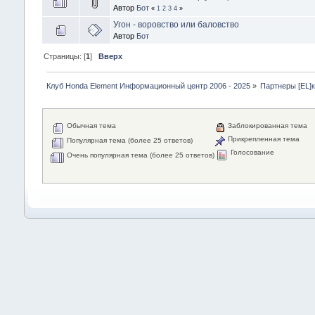
Автор
Бот
«
1
2
3
4
»
Угон - воровство или баловство
Автор
Бот
Страницы: [
1
]
Вверх
Клуб Honda Element Информационный центр 2006 - 2025
»
Партнеры [EL]
Обычная тема
Заблокированная тема
Прикрепленная тема
Популярная тема (более 25 ответов)
Голосование
Очень популярная тема (более 25 ответов)