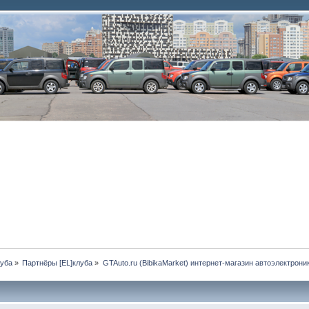
луба
»
Партнёры [EL]клуба
»
GTAuto.ru (BibikaMarket) интернет-магазин автоэлектрони