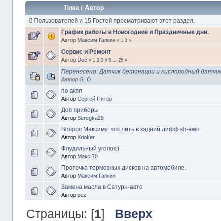
Тема
/
Автор
0 Пользователей и 15 Гостей просматривают этот раздел.
График работы в Новогодние и Праздничные дни.
Автор
Максим Галкин
«
1
2
»
Сервис и Ремонт
Автор
Doc
«
1
2
3
4
5
...
25
»
Перенесено: Датчик детонации и кислородный датчи
Автор
G_D
по акпп
Автор
Сергей Питер
Доп приборы
Автор
Seregka29
Вопрос Максиму: что лить в задний дифф sh-awd
Автор
Krioker
Флудильный уголок.)
Автор
Макс 70
Проточка тормозных дисков на автомобиле.
Автор
Максим Галкин
Замена масла в Сатурн-авто
Автор
pez
Страницы: [
1
]
Вверх