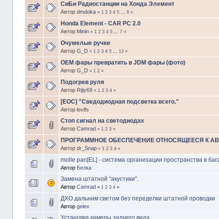
СиБи Радиостанции на Хонда Элемент
Автор
dmdoka
«
1
2
3
4
5
...
8
»
Honda Element - CAR PC 2.0
Автор
Minin
«
1
2
3
4
5
...
7
»
Очумелые ручки
Автор
G_D
«
1
2
3
4
5
...
13
»
OEM фары превратить в JDM фары (фото)
Автор
G_D
«
1
2
»
Подогрев руля
Автор
Rijiy69
«
1
2
3
4
»
[EOC] "Сведодиодная подсветка всего."
Автор levlfs
Стоп сигнал на светодиодах
Автор
Camrad
«
1
2
3
»
ПРОГРАММНОЕ ОБЕСПЕЧЕНИЕ ОТНОСЯЩЕЕСЯ К А
Автор
dr_Snap
«
1
2
3
4
»
molle pan[EL] - система организации пространства в ба
Автор
Белка
Замена штатной "акустики".
Автор
Camrad
«
1
2
3
4
»
ДХО дальним светом без переделки штатной проводки
Автор
gelex
Установка камеры заднего вида