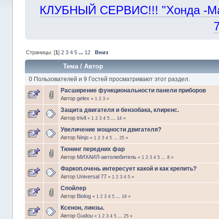
КЛУБНЫЙ СЕРВИС!!! "Хонда -Маст
Страницы: [
1
]
2
3
4
5
...
12
Вниз
Тема
/
Автор
0 Пользователей и 9 Гостей просматривают этот раздел.
Расширение функциональности панели приборов
Автор
gelex
«
1
2
3
»
Защита двигателя и бензобака, клиренс.
Автор
trivll
«
1
2
3
4
5
...
14
»
Увеличение мощности двигателя?
Автор
Ninjo
«
1
2
3
4
5
...
25
»
Тюнинг передних фар
Автор
МИХАИЛ-автолюбитель
«
1
2
3
4
5
...
8
»
Фаркоп.очень интересует какой и как крепить?
Автор
Universal 77
«
1
2
3
4
5
»
Спойлер
Автор
Biolog
«
1
2
3
4
5
...
19
»
Ксенон, линзы.
Автор
Gudou
«
1
2
3
4
5
...
25
»