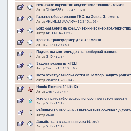
Немножко вариантов бюджетного тюнинга Эликов
Автор
Dimitry555
«
1
2
3
4
5
...
12
»
Газовое оборудование ГБО, на Хонда Элемент.
Автор
PREMIUM SAMARA
«
1
2
3
4
5
...
36
»
Бокс-багажник на крышу (Технические характеристики
Автор
APTEMKA
«
1
2
3
»
Кровать трансформер для Элемента
Автор
G_D
«
1
2
3
4
5
»
Подсветка светодиодов на приборной панели.
Автор
G_D
«
1
2
3
»
Защита кузова для [EL]
Автор
Cover
«
1
2
3
4
5
...
8
»
Фото отчёт установка сетки на бампер, защита радиат
Автор
Vladimir-S
«
1
2
3
4
»
Honda Element 3" Lift-Kit
Автор
Lion
«
1
2
3
4
5
»
Усиленный стабилизатор поперечной устойчивости
Автор
G_D
«
1
2
3
»
Рейлинги Thule 9593b - альтернатива оригиналу (фото
Автор
Vivan
Доработка впуска и выпуска (фото)
Автор
G_D
«
1
2
3
»