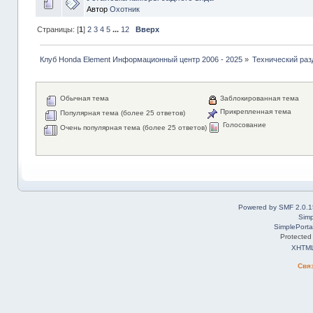
Автор
Охотник
Страницы: [
1
]
2
3
4
5
...
12
Вверх
Клуб Honda Element Информационный центр 2006 - 2025
»
Технический раз
Обычная тема
Заблокированная тема
Прикрепленная тема
Популярная тема (более 25 ответов)
Голосование
Очень популярная тема (более 25 ответов)
Powered by SMF 2.0.1
Simp
SimplePorta
Protected
XHTM
Свя