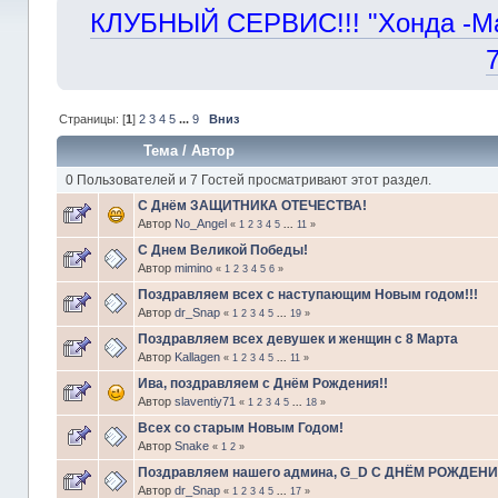
КЛУБНЫЙ СЕРВИС!!! "Хонда -Маст
Страницы: [
1
]
2
3
4
5
...
9
Вниз
Тема
/
Автор
0 Пользователей и 7 Гостей просматривают этот раздел.
С Днём ЗАЩИТНИКА ОТЕЧЕСТВА!
Автор
No_Angel
«
1
2
3
4
5
...
11
»
С Днем Великой Победы!
Автор
mimino
«
1
2
3
4
5
6
»
Поздравляем всех с наступающим Новым годом!!!
Автор
dr_Snap
«
1
2
3
4
5
...
19
»
Поздравляем всех девушек и женщин с 8 Марта
Автор
Kallagen
«
1
2
3
4
5
...
11
»
Ива, поздравляем с Днём Рождения!!
Автор
slaventiy71
«
1
2
3
4
5
...
18
»
Всех со старым Новым Годом!
Автор
Snake
«
1
2
»
Поздравляем нашего админа, G_D С ДНЁМ РОЖДЕНИЯ
Автор
dr_Snap
«
1
2
3
4
5
...
17
»