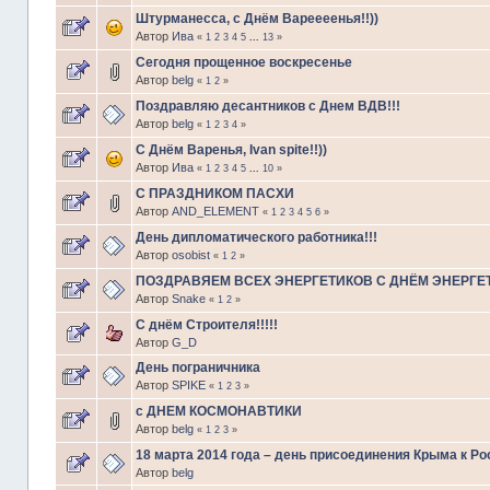
Штурманесса, с Днём Вареееенья!!))
Автор
Ива
«
1
2
3
4
5
...
13
»
Сегодня прощенное воскресенье
Автор
belg
«
1
2
»
Поздравляю десантников с Днем ВДВ!!!
Автор
belg
«
1
2
3
4
»
С Днём Варенья, Ivan spite!!))
Автор
Ива
«
1
2
3
4
5
...
10
»
C ПРАЗДНИКОМ ПАСХИ
Автор
AND_ELEMENT
«
1
2
3
4
5
6
»
День дипломатического работника!!!
Автор
osobist
«
1
2
»
ПОЗДРАВЯЕМ ВСЕХ ЭНЕРГЕТИКОВ С ДНЁМ ЭНЕРГЕТИК
Автор
Snake
«
1
2
»
С днём Строителя!!!!!
Автор
G_D
День пограничника
Автор
SPIKE
«
1
2
3
»
с ДНЕМ КОСМОНАВТИКИ
Автор
belg
«
1
2
3
»
18 марта 2014 года – день присоединения Крыма к Ро
Автор
belg