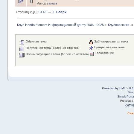
Автор
sawwa
Страницы: [
1
]
2
3
4
5
...
9
Вверх
Клуб Honda Element Информационный центр 2006 - 2025
»
Клубная жизнь
»
Обычная тема
Заблокированная тема
Прикрепленная тема
Популярная тема (более 25 ответов)
Голосование
Очень популярная тема (более 25 ответов)
Powered by SMF 2.0.1
Simp
SimplePorta
Protected
XHTM
Свя