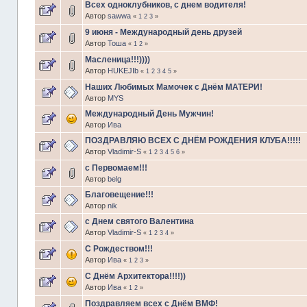
Всех одноклубников, с днем водителя!
Автор
sawwa
«
1
2
3
»
9 июня - Международный день друзей
Автор
Тоша
«
1
2
»
Масленица!!!))))
Автор
HUKEJIb
«
1
2
3
4
5
»
Наших Любимых Мамочек с Днём МАТЕРИ!
Автор
MYS
Международный День Мужчин!
Автор
Ива
ПОЗДРАВЛЯЮ ВСЕХ С ДНЁМ РОЖДЕНИЯ КЛУБА!!!!!
Автор
Vladimir-S
«
1
2
3
4
5
6
»
с Первомаем!!!
Автор
belg
Благовещение!!!
Автор
nik
с Днем святого Валентина
Автор
Vladimir-S
«
1
2
3
4
»
С Рождеством!!!
Автор
Ива
«
1
2
3
»
С Днём Архитектора!!!!))
Автор
Ива
«
1
2
»
Поздравляем всех с Днём ВМФ!