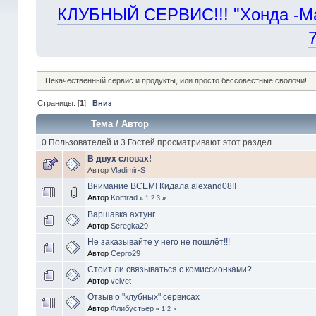
КЛУБНЫЙ СЕРВИС!!! "Хонда -Маст
Некачественный сервис и продукты, или просто бессовестные сволочи!
Страницы: [
1
]
Вниз
Тема
/
Автор
0 Пользователей и 3 Гостей просматривают этот раздел.
В двух словах!
Автор
Vladimir-S
Внимание ВСЕМ! Кидала alexand08!!
Автор
Komrad
«
1
2
3
»
Варшавка ахтунг
Автор
Seregka29
Не заказывайте у него не пошлёт!!!
Автор
Серго29
Стоит ли связываться с комиссионками?
Автор
velvet
Отзыв о "клубных" сервисах
Автор
Флибустьер
«
1
2
»