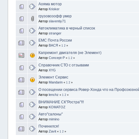
Аояма мотор
Автор
Krioker
грузовозофф умер
Автор
slaventiy71
Автоклиматика в черный список
Автор
stranger
ЕМС Почта России
Автор
ВАСЯ
«
1
2
»
Капремонт двигателя (не Элемент)
Автор
Concept-P
«
1
2
»
Справочник СТО с отзывами
Автор
XYG
Элемент Сервис
Автор
Mandarin
«
1
2
»
О посещении сервиса Ровер-Хонда что на Профсоюзно
Автор
lenchz
«
1
2
»
ВНИМАНИЕ СК"Ростра"!!!
Автор
KOMATOZ
Авто"салоны"
Автор
mimino
Починился!
Автор
Zavit
«
1
2
»