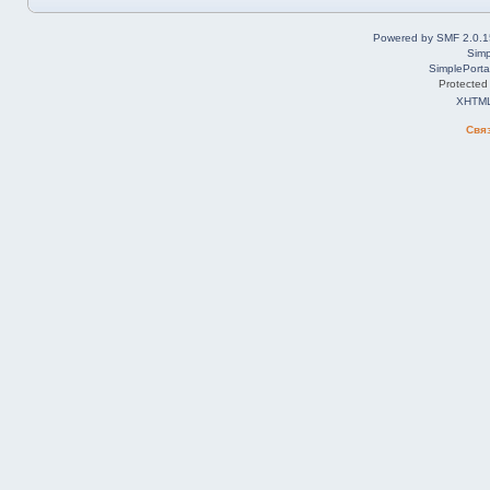
Powered by SMF 2.0.1
Simp
SimplePorta
Protected
XHTM
Свя