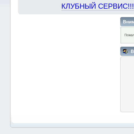
КЛУБНЫЙ СЕРВИС!!! "Х
Вним
Пожал
В