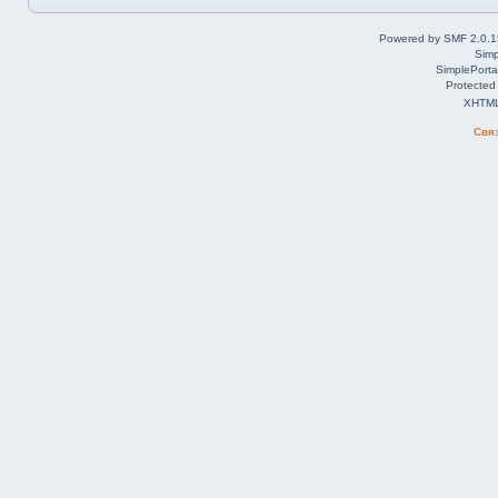
Powered by SMF 2.0.1
Simp
SimplePorta
Protected
XHTM
Свя