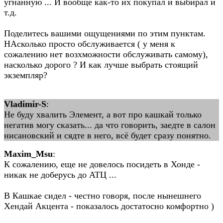
угнанную ... И вообще как-то их покупал и выбирал и
т.д.
Поделитесь вашими ощущениями по этим пунктам.
НАсколько просто обслуживается ( у меня к
сожалению нет возхможности обслуживать самому),
насколько дорого ? И как лучше выбрать стоящий
экземпляр?
Vladimir-S
:
Не буду хвалить Элемент, а вот про кашкай только
негатив могу сказать... да что говорить, заедте в салон
нисановский и сядте в него, всё будет сразу понятно.
Maxim_Msu
:
К сожалению, еще не довелось посидеть в Хонде -
никак не доберусь до АТЦ ...
В Кашкае сидел - честно говоря, после нынешнего
Хендай Акцента - показалось достатосно комфортно )