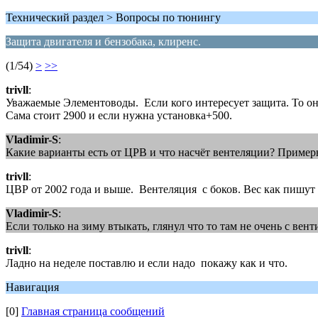
Технический раздел > Вопросы по тюнингу
Защита двигателя и бензобака, клиренс.
(1/54)
>
>>
trivll
:
Уважаемые Элементоводы. Если кого интересует защита. То он
Сама стоит 2900 и если нужна установка+500.
Vladimir-S
:
Какие варианты есть от ЦРВ и что насчёт вентеляции? Приме
trivll
:
ЦВР от 2002 года и выше. Вентеляция с боков. Вес как пишут 
Vladimir-S
:
Если только на зиму втыкать, глянул что то там не очень с вен
trivll
:
Ладно на неделе поставлю и если надо покажу как и что.
Навигация
[0]
Главная страница сообщений