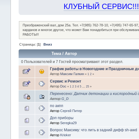
КЛУБНЫЙ СЕРВИС!!! "Х
Преображенский вал, дом 25а. Тел. +7(985) 762-78-10, +7(495) 747-65-
карданов и многое другое, что может Вам понадобиться при обслужив
РАБОТЫ!!
Страницы: [
1
]
Вниз
Тема
/
Автор
0 Пользователей и 7 Гостей просматривают этот раздел.
График работы в Новогодние и Праздничные дн
Автор
Максим Галкин
«
1
2
»
Сервис и Ремонт
Автор
Doc
«
1
2
3
4
5
...
25
»
Перенесено: Датчик детонации и кислородный 
Автор
G_D
по акпп
Автор
Сергей Питер
Доп приборы
Автор
Seregka29
Вопрос Максиму: что лить в задний дифф sh-awd
Автор
Krioker