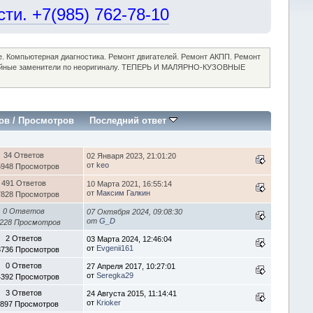
и. +7(985) 762-78-10
ие. Компьютерная диагностика. Ремонт двигателей. Ремонт АКПП. Ремонт
достойные заменители по неоригиналу. ТЕПЕРЬ И МАЛЯРНО-КУЗОВНЫЕ
ов
/
Просмотров
Последний ответ
34 Ответов
02 Января 2023, 21:01:20
от
keo
5948 Просмотров
491 Ответов
10 Марта 2021, 16:55:14
от
Максим Галкин
7828 Просмотров
0 Ответов
07 Октября 2024, 09:08:30
от
G_D
228 Просмотров
2 Ответов
03 Марта 2024, 12:46:04
от
Evgenii161
3736 Просмотров
0 Ответов
27 Апреля 2017, 10:27:01
от
Seregka29
4392 Просмотров
3 Ответов
24 Августа 2015, 11:14:41
от
Krioker
1897 Просмотров