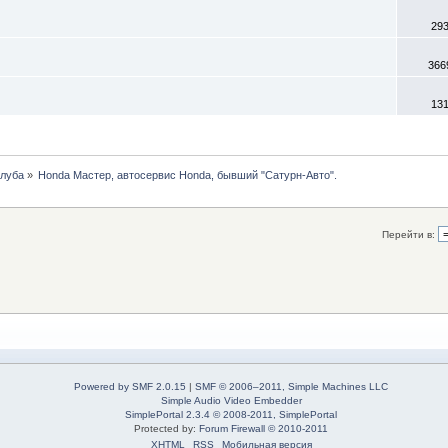
29
366
13
клуба
»
Honda Мастер, автосервис Honda, бывший "Сатурн-Авто".
Перейти в:
Powered by SMF 2.0.15
|
SMF © 2006–2011, Simple Machines LLC
Simple Audio Video Embedder
SimplePortal 2.3.4 © 2008-2011, SimplePortal
Protected by:
Forum Firewall © 2010-2011
XHTML
RSS
Мобильная версия