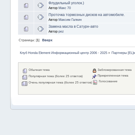
Флудильный уголок.)
Автор
Макс 70
Проточка тормозных дисков на автомобиле.
Автор
Максим Галкин
Замена масла в Сатурн-авто
Автор
pez
Страницы: [
1
]
Вверх
Клуб Honda Element Информационный центр 2006 - 2025
»
Партнеры [EL]
Обычная тема
Заблокированная тема
Прикрепленная тема
Популярная тема (более 25 ответов)
Голосование
Очень популярная тема (более 25 ответов)