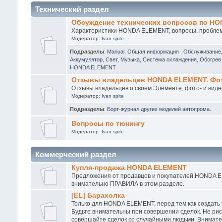
Технический раздел
Обсуждение технических вопросов по H
Характеристики HONDA ELEMENT, вопросы, проблемы
Модератор:
Ivan spite
Подразделы
:
Manual, Общая информация
,
Обслуживание
Аккумулятор, Свет, Музыка
,
Система охлаждения, Обогрев 
HONDA ELEMENT
Отзывы владельцев HONDA ELEMENT. Фото
Отзывы владельцев о своем Элементе, фото- и виде
Модератор:
Ivan spite
Подразделы
:
Борт-журнал других моделей автопрома.
Вопросы по тюнингу
Модератор:
Ivan spite
Коммерческий раздел
Купля-продажа HONDA ELEMENT
Предложения от продавцов и покупателей HONDA EL
внимательно ПРАВИЛА в этом разделе.
[EL] Барахолка
Только для HONDA ELEMENT, перед тем как создать
Будьте внимательны при совершении сделок. Не рис
совершайте сделок со случайными людьми. Внимател