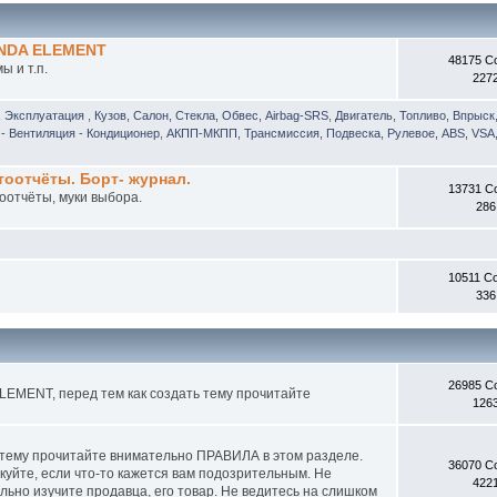
ONDA ELEMENT
48175 С
 и т.п.
227
, Эксплуатация
,
Кузов, Салон, Стекла, Обвес, Airbag-SRS
,
Двигатель, Топливо, Впрыск
- Вентиляция - Кондиционер
,
АКПП-МКПП, Трансмиссия, Подвеска, Рулевое, ABS, VSA,
отчёты. Борт- журнал.
13731 С
оотчёты, муки выбора.
286
10511 С
336
26985 С
EMENT, перед тем как создать тему прочитайте
126
 тему прочитайте внимательно ПРАВИЛА в этом разделе.
36070 С
куйте, если что-то кажется вам подозрительным. Не
422
ьно изучите продавца, его товар. Не ведитесь на слишком