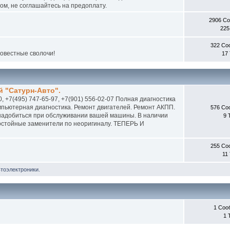
м, не соглашайтесь на предоплату.
2906 С
225
322 Со
совестные сволочи!
17
 "Сатурн-Авто".
0, +7(495) 747-65-97, +7(901) 556-02-07 Полная диагностика
пьютерная диагностика. Ремонт двигателей. Ремонт АКПП.
576 Со
онадобиться при обслуживании вашей машины. В наличии
9 
 достойные заменители по неоригиналу. ТЕПЕРЬ И
255 Со
11
втоэлектроники.
1 Соо
1 