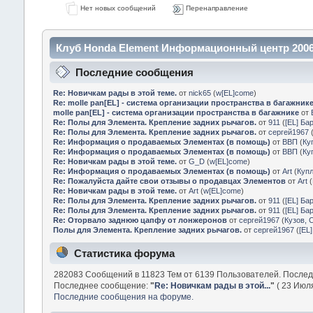
Нет новых сообщений
Перенаправление
Клуб Honda Element Информационный центр 2006
Последние сообщения
Re: Новичкам рады в этой теме.
от
nick65
(
w[EL]come
)
Re: molle pan[EL] - система организации пространства в багажник
molle pan[EL] - система организации пространства в багажнике
от
Re: Полы для Элемента. Крепление задних рычагов.
от
911
(
[EL] Ба
Re: Полы для Элемента. Крепление задних рычагов.
от
сергей1967
Re: Информация о продаваемых Элементах (в помощь)
от
ВВП
(
Ку
Re: Информация о продаваемых Элементах (в помощь)
от
ВВП
(
Ку
Re: Новичкам рады в этой теме.
от
G_D
(
w[EL]come
)
Re: Информация о продаваемых Элементах (в помощь)
от
Art
(
Куп
Re: Пожалуйста дайте свои отзывы о продавцах Элементов
от
Art
(
Re: Новичкам рады в этой теме.
от
Art
(
w[EL]come
)
Re: Полы для Элемента. Крепление задних рычагов.
от
911
(
[EL] Ба
Re: Полы для Элемента. Крепление задних рычагов.
от
911
(
[EL] Ба
Re: Оторвало заднюю цапфу от лонжеронов
от
сергей1967
(
Кузов, 
Полы для Элемента. Крепление задних рычагов.
от
сергей1967
(
[EL
Статистика форума
282083 Сообщений в 11823 Тем от 6139 Пользователей. После
Последнее сообщение:
"
Re: Новичкам рады в этой...
"
( 23 Июля
Последние сообщения на форуме.