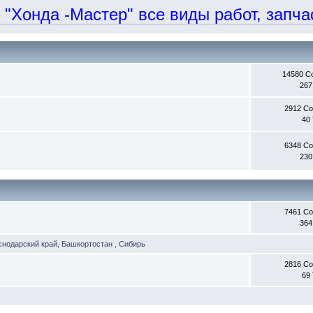
онда -Мастер" все виды работ, запчаст
14580 С
267
2912 С
40
6348 С
230
7461 С
364
снодарский край
,
Башкортостан
,
Сибирь
2816 С
69