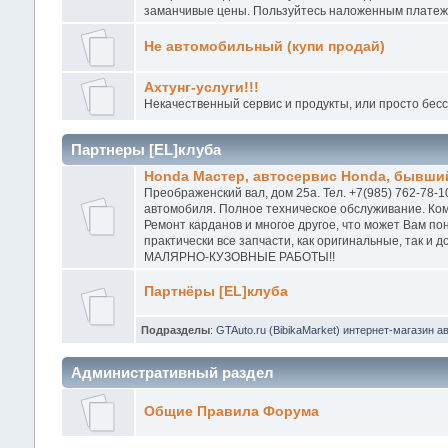
заманчивые цены. Пользуйтесь наложенным платежо
Не автомобильный (купи продай)
Ахтунг-услуги!!!
Некачественный сервис и продукты, или просто бес
Партнеры [EL]клуба
Honda Мастер, автосервис Honda, бывший
Преображенский вал, дом 25а. Тел. +7(985) 762-78-1
автомобиля. Полное техническое обслуживание. Ком
Ремонт карданов и многое другое, что может Вам п
практически все запчасти, как оригинальные, так и
МАЛЯРНО-КУЗОВНЫЕ РАБОТЫ!!
Партнёры [EL]клуба
Подразделы
:
GTAuto.ru (BibikaMarket) интернет-магазин а
Административный раздел
Общие Правила Форума