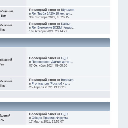
Последний ответ
от
Шувалов
ообщений
в
Re: Труба 1420х18 мм, дл...
 Тем
30 Сентября 2019, 18:26:15
Последний ответ
от
Kaldыr
общений
в
Re: Внимание ВСЕМ! Кидал...
 Тем
16 Октября 2021, 23:14:27
Последний ответ
от
G_D
общений
в
Перенесено: Датчик детон...
Тем
07 Октября 2024, 09:08:30
Последний ответ
от
frontcam
общений
в
Frontcam.ru [Россия] - ш...
 Тем
25 Апреля 2022, 13:12:26
Последний ответ
от
G_D
бщений
в
Общие Правила Форума
Тем
17 Марта 2011, 13:52:07