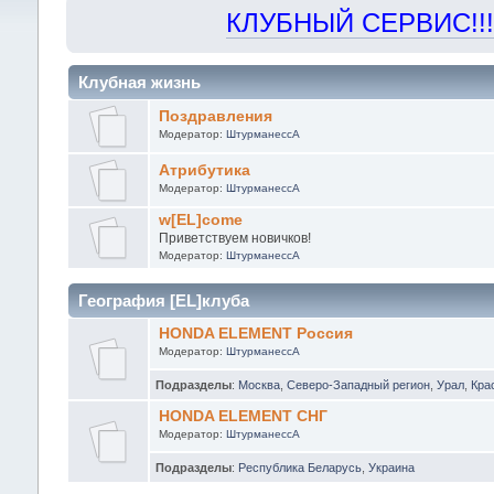
КЛУБНЫЙ СЕРВИС!!! "Х
Клубная жизнь
Поздравления
Модератор:
ШтурманессА
Атрибутика
Модератор:
ШтурманессА
w[EL]come
Приветствуем новичков!
Модератор:
ШтурманессА
География [EL]клуба
HONDA ELEMENT Россия
Модератор:
ШтурманессА
Подразделы
:
Москва
,
Северо-Западный регион
,
Урал
,
Кра
HONDA ELEMENT СНГ
Модератор:
ШтурманессА
Подразделы
:
Республика Беларусь
,
Украина