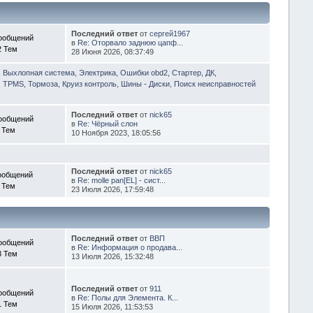
Последний ответ
от
сергей1967
ообщений
в
Re: Оторвало заднюю цапф...
2 Тем
28 Июня 2026, 08:37:49
, Выхлопная система
,
Электрика, Ошибки obd2, Стартер, ДК,
 TPMS, Тормоза, Круиз контроль
,
Шины - Диски
,
Поиск неисправностей
Последний ответ
от
nick65
ообщений
в
Re: Чёрный слон
 Тем
10 Ноября 2023, 18:05:56
Последний ответ
от
nick65
ообщений
в
Re: molle pan[EL] - сист...
 Тем
23 Июля 2026, 17:59:48
Последний ответ
от
ВВП
ообщений
в
Re: Информация о продава...
3 Тем
13 Июля 2026, 15:32:48
Последний ответ
от
911
ообщений
в
Re: Полы для Элемента. К...
1 Тем
15 Июля 2026, 11:53:53