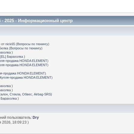
 - 2025 - Информационный центр
е
от
nick65
(
Вопросы по тюнингу
)
Белка
(
Вопросы по тюнингу
)
рахолка
)
(
[EL] Барахолка
)
пля-продажа HONDA ELEMENT
)
пля-продажа HONDA ELEMENT
)
ля-продажа HONDA ELEMENT
)
Купля-продажа HONDA ELEMENT
)
рахолка
)
рахолка
)
Салон, Стекла, Обвес, Airbag-SRS
)
] Барахолка
)
дний пользователь:
Dry
 2026, 18:09:23 )