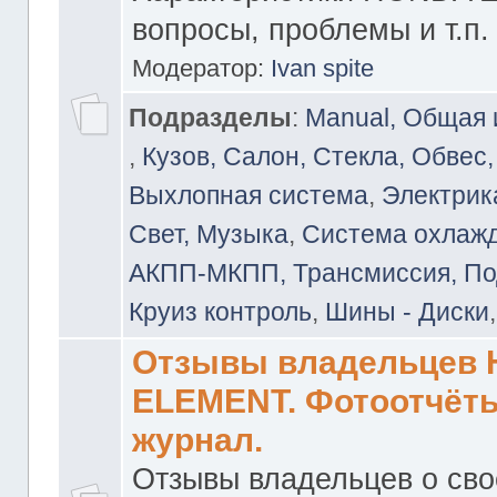
вопросы, проблемы и т.п.
Модератор:
Ivan spite
Подразделы
:
Manual, Общая
,
Кузов, Салон, Стекла, Обвес,
Выхлопная система
,
Электрика
Свет, Музыка
,
Система охлажд
АКПП-МКПП, Трансмиссия, Под
Круиз контроль
,
Шины - Диски
Отзывы владельцев
ELEMENT. Фотоотчёты
журнал.
Отзывы владельцев о св