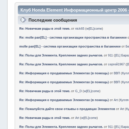
Клуб Honda Element Информационный центр 2006 
Последние сообщения
Re: Новичкам рады в этой теме.
от
nick65
(
w[EL]come
)
Re: molle pan[EL] - система организации пространства в багажнике
molle pan[EL] - система организации пространства в багажнике
от
Б
Re: Полы для Элемента. Крепление задних рычагов.
от
911
(
[EL] Бар
Re: Полы для Элемента. Крепление задних рычагов.
от
сергей1967
(
[
Re: Информация о продаваемых Элементах (в помощь)
от
ВВП
(
Куп
Re: Информация о продаваемых Элементах (в помощь)
от
ВВП
(
Куп
Re: Новичкам рады в этой теме.
от
G_D
(
w[EL]come
)
Re: Информация о продаваемых Элементах (в помощь)
от
Art
(
Купл
Re: Пожалуйста дайте свои отзывы о продавцах Элементов
от
Art
(
К
Re: Новичкам рады в этой теме.
от
Art
(
w[EL]come
)
Re: Полы для Элемента. Крепление задних рычагов.
от
911
(
[EL] Бар