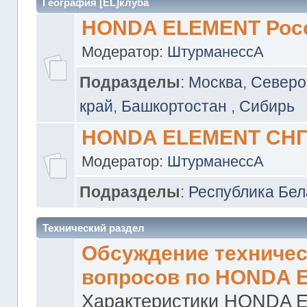
География [EL]клуба
HONDA ELEMENT Рос
Модератор:
ШтурманессА
Подразделы
:
Москва
,
Северо
край
,
Башкортостан
,
Сибирь
HONDA ELEMENT СН
Модератор:
ШтурманессА
Подразделы
:
Республика Бел
Технический раздел
Обсуждение техничес
вопросов по HONDA 
Характеристики HONDA 