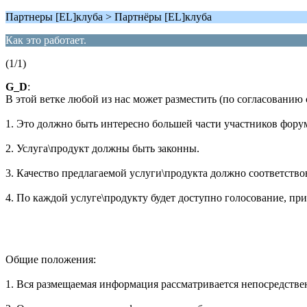
Партнеры [EL]клуба > Партнёры [EL]клуба
Как это работает.
(1/1)
G_D
:
В этой ветке любой из нас может разместить (по согласовани
1. Это должно быть интересно большей части участников фору
2. Услуга\продукт должны быть законны.
3. Качество предлагаемой услуги\продукта должно соответств
4. По каждой услуге\продукту будет доступно голосование, пр
Общие положения:
1. Вся размещаемая информация рассматривается непосредстве