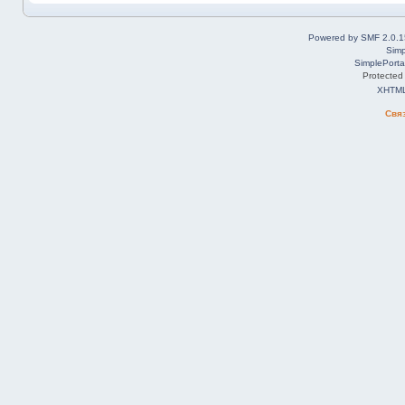
Powered by SMF 2.0.1
Simp
SimplePorta
Protected
XHTM
Свя