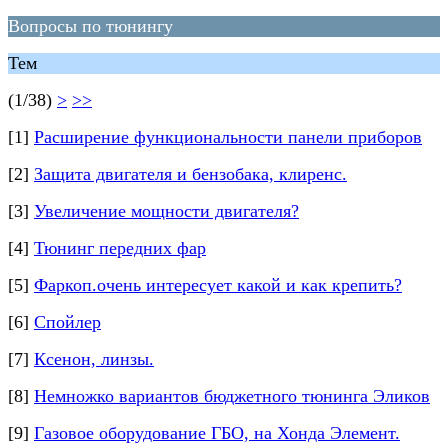
Вопросы по тюнингу
Тем
(1/38)
>
>>
[1]
Расширение функциональности панели приборов
[2]
Защита двигателя и бензобака, клиренс.
[3]
Увеличение мощности двигателя?
[4]
Тюнинг передних фар
[5]
Фаркоп.очень интересует какой и как крепить?
[6]
Спойлер
[7]
Ксенон, линзы.
[8]
Немножко вариантов бюджетного тюнинга Эликов
[9]
Газовое оборудование ГБО, на Хонда Элемент.