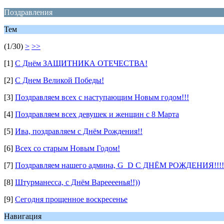
Поздравления
Тем
(1/30)
>
>>
[1]
С Днём ЗАЩИТНИКА ОТЕЧЕСТВА!
[2]
С Днем Великой Победы!
[3]
Поздравляем всех с наступающим Новым годом!!!
[4]
Поздравляем всех девушек и женщин с 8 Марта
[5]
Ива, поздравляем с Днём Рождения!!
[6]
Всех со старым Новым Годом!
[7]
Поздравляем нашего админа, G_D С ДНЁМ РОЖДЕНИЯ!!!!
[8]
Штурманесса, с Днём Вареееенья!!))
[9]
Сегодня прощенное воскресенье
Навигация