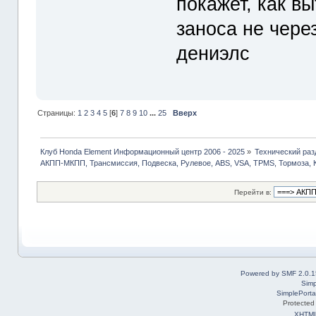
покажет, как в
заноса не чере
дениэлс
Страницы:
1
2
3
4
5
[
6
]
7
8
9
10
...
25
Вверх
Клуб Honda Element Информационный центр 2006 - 2025
»
Технический раз
АКПП-МКПП, Трансмиссия, Подвеска, Рулевое, ABS, VSA, TPMS, Тормоза, 
Перейти в:
Powered by SMF 2.0.1
Simp
SimplePorta
Protected
XHTM