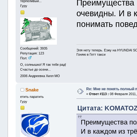
Преимущества 
терпеливый...
Гуру
очевидны. И в 
понимать пове
Сообщений: 3935
Эля нету теперь. Езжу на HYUNDAI S
Репутация: 123
Гоняю в Гетт такси
Пол:
О, солнышко! Я так тебе рад!
Счастье до осени...
2006
Андреевка Хилл МО
Re: Мне не понять полный
Snake
«
Ответ #113 :
08 Февраля 2011, 
етить паратить
Гуру
Цитата: KOMATOZ 
Преимущества по
И в каждом из тр