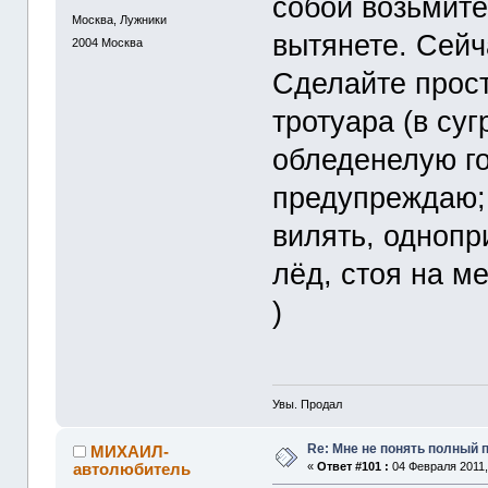
собой возьмите
Москва, Лужники
вытянете. Сейч
2004
Москва
Сделайте прост
тротуара (в су
обледенелую го
предупреждаю; 
вилять, одноп
лёд, стоя на ме
)
Увы. Продал
Re: Мне не понять полный
МИХАИЛ-
автолюбитель
«
Ответ #101 :
04 Февраля 2011,