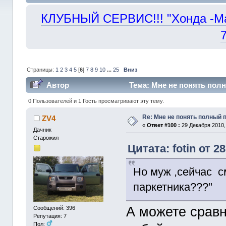
КЛУБНЫЙ СЕРВИС!!! "Хонда -Маст
Страницы:
1
2
3
4
5
[
6
]
7
8
9
10
...
25
Вниз
Автор
Тема: Мне не понять пол
0 Пользователей и 1 Гость просматривают эту тему.
Re: Мне не понять полный
ZV4
«
Ответ #100 :
29 Декабря 2010,
Дачник
Старожил
Цитата: fotin от 2
Но муж ,сейчас с
паркетника???"
А можете срав
Сообщений: 396
Репутация: 7
Пол: