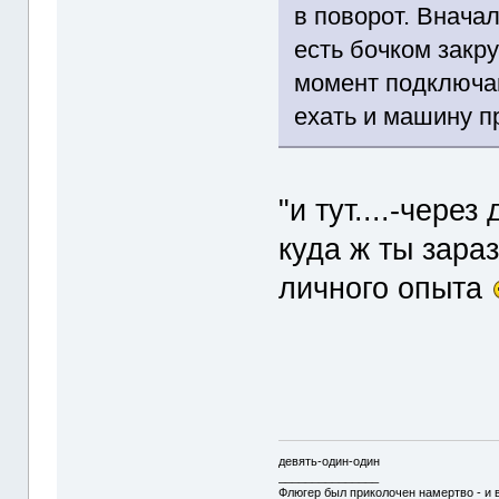
в поворот. Внача
есть бочком закру
момент подключа
ехать и машину п
"и тут....-чере
куда ж ты зараз
личного опыта
девять-один-один
_______________
Флюгер был приколочен намертво - и 