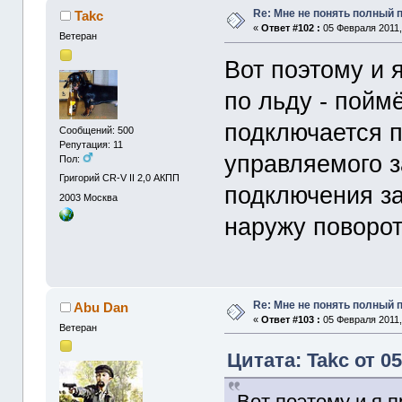
Re: Мне не понять полный
Takc
«
Ответ #102 :
05 Февраля 2011,
Ветеран
Вот поэтому и 
по льду - пойм
подключается п
Сообщений: 500
Репутация: 11
управляемого з
Пол:
Григорий CR-V II 2,0 АКПП
подключения з
2003
Москва
наружу поворот
Re: Мне не понять полный
Abu Dan
«
Ответ #103 :
05 Февраля 2011,
Ветеран
Цитата: Takc от 0
Вот поэтому и я п