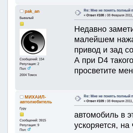
Re: Мне не понять полный
pak_an
«
Ответ #108 :
08 Февраля 2011,
Бывалый
Недавно замети
малейшем нажат
привод и зад с
А при D4 таког
Сообщений: 154
Репутация: 2
просветите мен
Пол:
2004
Томск
Re: Мне не понять полный
МИХАИЛ-
автолюбитель
«
Ответ #109 :
08 Февраля 2011,
Гуру
автомобиль в э
Сообщений: 3915
ускоряется, на
Репутация: 9
Пол: