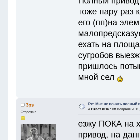
Полный привод 
тоже пару раз 
его (пп)на элем
малопредсказу
ехать на площа
сугробов выезж
пришлось потык
мной сел
Re: Мне не понять полный
3ps
«
Ответ #116 :
08 Февраля 2011, 
Старожил
езжу ПОКА на 
привод, на дан