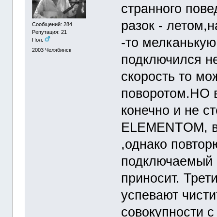
странного повед
разок - летом,
Сообщений: 284
Репутация: 21
-то мелканькую
Пол:
2003
Челябинск
подключился не
скорость то мо
поворотом.НО 
конечно и не с
ELEMENTOM, вс
,однако повтор
подключаемый 
приносит. Трети
успевают чистит
совокупности с 