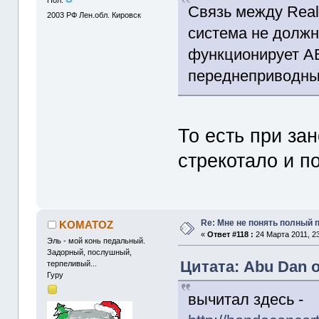
Связь между Real
2003
РФ Лен.обл. Кировск
система не должн
функционирует A
переднеприводны
То есть при за
стрекотало и п
Re: Мне не понять полный
KOMATOZ
«
Ответ #118 :
24 Марта 2011, 23
Эль - мой конь педальный.
Задорный, послушный,
Цитата: Abu Dan о
терпеливый...
Гуру
вычитал здесь -