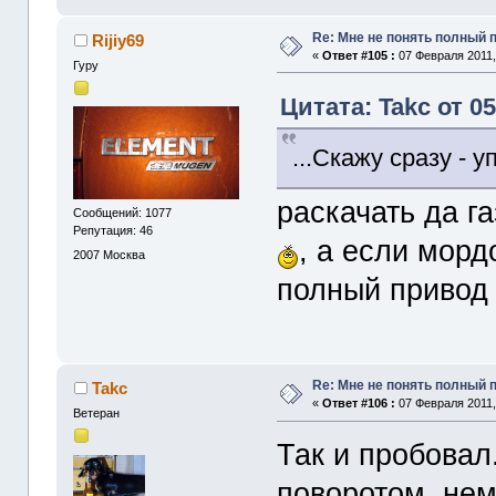
Re: Мне не понять полный
Rijiy69
«
Ответ #105 :
07 Февраля 2011,
Гуру
Цитата: Takc от 0
...Скажу сразу - 
раскачать да га
Сообщений: 1077
Репутация: 46
, а если морд
2007
Москва
полный привод 
Re: Мне не понять полный
Takc
«
Ответ #106 :
07 Февраля 2011,
Ветеран
Так и пробовал
поворотом, нем