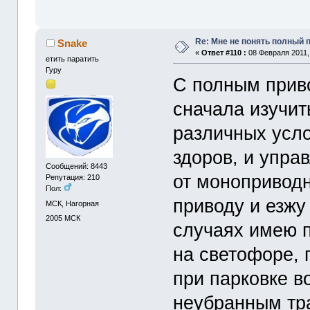
Re: Мне не понять полный
Snake
«
Ответ #110 :
08 Февраля 2011, 
етить паратить
Гуру
С полным приво
сначала изучит
различных усло
здоров, и упра
Сообщений: 8443
от моноприводн
Репутация: 210
Пол:
приводу и езжу
МСК, Нагорная
2005
МСК
случаях имею 
на светофоре, 
при парковке в
неубранным тра