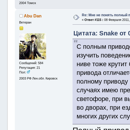
2004
Томск
Re: Мне не понять полный
Abu Dan
«
Ответ #115 :
08 Февраля 2011, 
Ветеран
Цитата: Snake от 
С полным приводо
изучить поведени
ниве тоже крутит 
Сообщений: 584
Репутация: 21
привода отличает
Пол:
2003
РФ Лен.обл. Кировск
полному приводу 
случаях имею пре
светофоре, при в
во дворах, при е
многих других слу