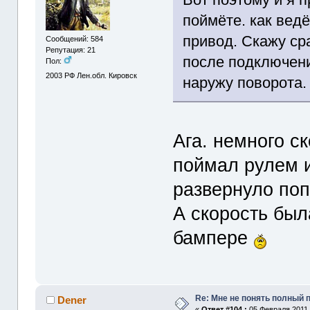
поймёте. как вед
привод. Скажу сра
Сообщений: 584
Репутация: 21
после подключени
Пол:
2003
РФ Лен.обл. Кировск
наружу поворота.
Ага. немного ск
поймал рулем и
развернуло поп
А скорость был
бампере
Re: Мне не понять полный
Dener
«
Ответ #104 :
05 Февраля 2011,