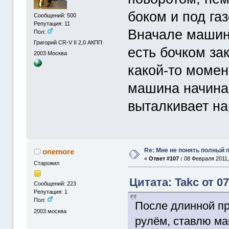
боком и под га
Сообщений: 500
Репутация: 11
Вначале машина
Пол:
Григорий CR-V II 2,0 АКПП
есть бочком зак
2003
Москва
какой-то момен
машина начина
выталкивает на
Re: Мне не понять полный
onemore
«
Ответ #107 :
08 Февраля 2011,
Старожил
Цитата: Takc от 0
Сообщений: 223
Репутация: 1
Пол:
После длинной пр
2003
москва
рулём, ставлю ма