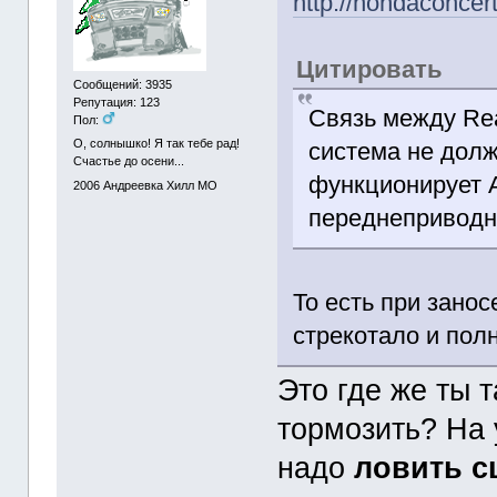
http://hondaconcer
Цитировать
Сообщений: 3935
Репутация: 123
Связь между Rea
Пол:
О, солнышко! Я так тебе рад!
система не долж
Счастье до осени...
функционирует 
2006
Андреевка Хилл МО
переднеприводн
То есть при занос
стрекотало и пол
Это где же ты 
тормозить? На 
надо
ловить с