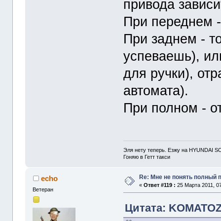
привода зависи
При переднем -
При заднем - т
успеваешь), ил
для ручки), от
автомата).
При полном - о
Эля нету теперь. Езжу на HYUNDAI S
Гоняю в Гетт такси
Re: Мне не понять полный
echo
«
Ответ #119 :
25 Марта 2011, 07
Ветеран
Цитата: KOMATOZ о