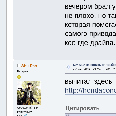
вечером брал у
не плохо, но т
которая помогае
самого привода
кое где драйва..
Re: Мне не понять полный
Abu Dan
«
Ответ #117 :
24 Марта 2011, 23
Ветеран
вычитал здесь 
http://hondacon
Цитировать
Сообщений: 584
Репутация: 21
Пол: