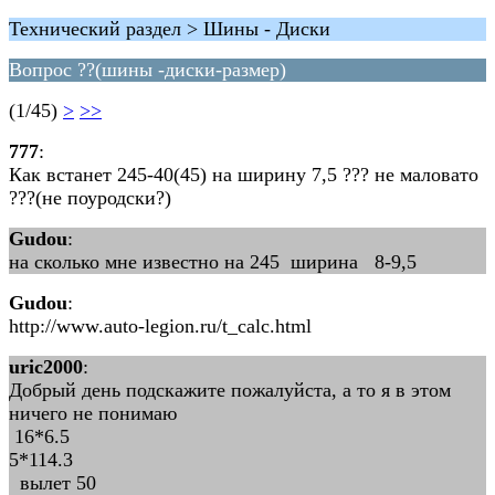
Технический раздел > Шины - Диски
Вопрос ??(шины -диски-размер)
(1/45)
>
>>
777
:
Как встанет 245-40(45) на ширину 7,5 ??? не маловато
???(не поуродски?)
Gudou
:
на сколько мне известно на 245 ширина 8-9,5
Gudou
:
http://www.auto-legion.ru/t_calc.html
uric2000
:
Добрый день подскажите пожалуйста, а то я в этом
ничего не понимаю
16*6.5
5*114.3
вылет 50