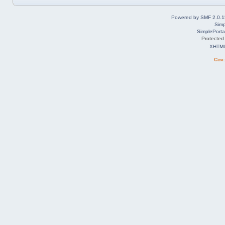
Powered by SMF 2.0.1
Simp
SimplePorta
Protected
XHTM
Свя