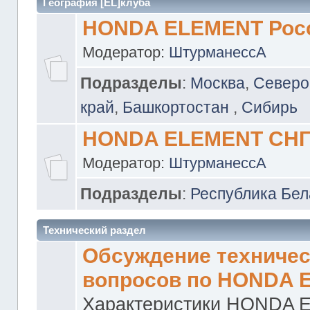
География [EL]клуба
HONDA ELEMENT Рос
Модератор:
ШтурманессА
Подразделы
:
Москва
,
Северо
край
,
Башкортостан
,
Сибирь
HONDA ELEMENT СН
Модератор:
ШтурманессА
Подразделы
:
Республика Бел
Технический раздел
Обсуждение техничес
вопросов по HONDA 
Характеристики HONDA 