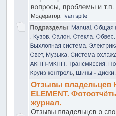
вопросы, проблемы и т.п.
Модератор:
Ivan spite
Подразделы
:
Manual, Общая
,
Кузов, Салон, Стекла, Обвес,
Выхлопная система
,
Электрика
Свет, Музыка
,
Система охлажд
АКПП-МКПП, Трансмиссия, Под
Круиз контроль
,
Шины - Диски
Отзывы владельцев
ELEMENT. Фотоотчёты
журнал.
Отзывы владельцев о св