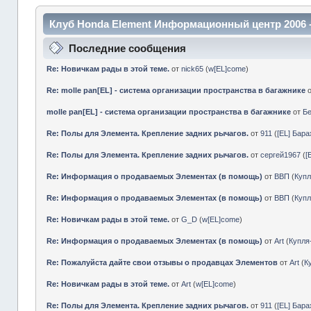
Клуб Honda Element Информационный центр 2006 
Последние сообщения
Re: Новичкам рады в этой теме.
от
nick65
(
w[EL]come
)
Re: molle pan[EL] - система организации пространства в багажнике
molle pan[EL] - система организации пространства в багажнике
от
Б
Re: Полы для Элемента. Крепление задних рычагов.
от
911
(
[EL] Бар
Re: Полы для Элемента. Крепление задних рычагов.
от
сергей1967
(
[
Re: Информация о продаваемых Элементах (в помощь)
от
ВВП
(
Куп
Re: Информация о продаваемых Элементах (в помощь)
от
ВВП
(
Куп
Re: Новичкам рады в этой теме.
от
G_D
(
w[EL]come
)
Re: Информация о продаваемых Элементах (в помощь)
от
Art
(
Купл
Re: Пожалуйста дайте свои отзывы о продавцах Элементов
от
Art
(
К
Re: Новичкам рады в этой теме.
от
Art
(
w[EL]come
)
Re: Полы для Элемента. Крепление задних рычагов.
от
911
(
[EL] Бар