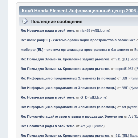
Клуб Honda Element Информационный центр 2006 
Последние сообщения
Re: Новичкам рады в этой теме.
от
nick65
(
w[EL]come
)
Re: molle pan[EL] - система организации пространства в багажнике
molle pan[EL] - система организации пространства в багажнике
от
Б
Re: Полы для Элемента. Крепление задних рычагов.
от
911
(
[EL] Бар
Re: Полы для Элемента. Крепление задних рычагов.
от
сергей1967
(
[
Re: Информация о продаваемых Элементах (в помощь)
от
ВВП
(
Куп
Re: Информация о продаваемых Элементах (в помощь)
от
ВВП
(
Куп
Re: Новичкам рады в этой теме.
от
G_D
(
w[EL]come
)
Re: Информация о продаваемых Элементах (в помощь)
от
Art
(
Купл
Re: Пожалуйста дайте свои отзывы о продавцах Элементов
от
Art
(
К
Re: Новичкам рады в этой теме.
от
Art
(
w[EL]come
)
Re: Полы для Элемента. Крепление задних рычагов.
от
911
(
[EL] Бар