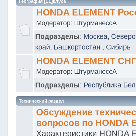
География [EL]клуба
HONDA ELEMENT Рос
Модератор:
ШтурманессА
Подразделы
:
Москва
,
Северо
край
,
Башкортостан
,
Сибирь
HONDA ELEMENT СН
Модератор:
ШтурманессА
Подразделы
:
Республика Бел
Технический раздел
Обсуждение техничес
вопросов по HONDA 
Характеристики HONDA 