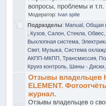
вопросы, проблемы и т.п.
Модератор:
Ivan spite
Подразделы
:
Manual, Общая
,
Кузов, Салон, Стекла, Обвес,
Выхлопная система
,
Электрика
Свет, Музыка
,
Система охлажд
АКПП-МКПП, Трансмиссия, Под
Круиз контроль
,
Шины - Диски
Отзывы владельцев
ELEMENT. Фотоотчёты
журнал.
Отзывы владельцев о св