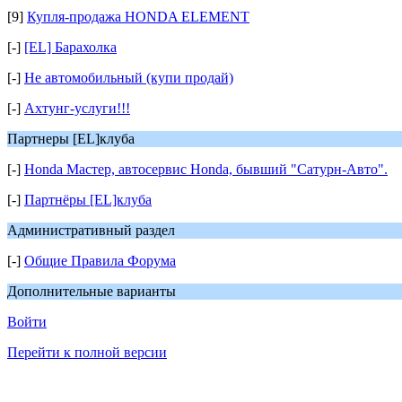
[9]
Купля-продажа HONDA ELEMENT
[-]
[EL] Барахолка
[-]
Не автомобильный (купи продай)
[-]
Ахтунг-услуги!!!
Партнеры [EL]клуба
[-]
Honda Мастер, автосервис Honda, бывший "Сатурн-Авто".
[-]
Партнёры [EL]клуба
Административный раздел
[-]
Общие Правила Форума
Дополнительные варианты
Войти
Перейти к полной версии