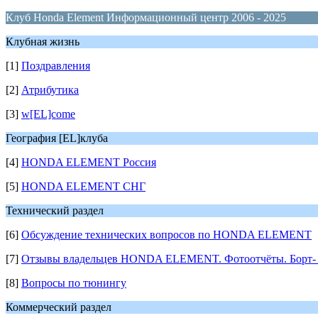
Клуб Honda Element Информационный центр 2006 - 2025
Клубная жизнь
[1]
Поздравления
[2]
Атрибутика
[3]
w[EL]come
География [EL]клуба
[4]
HONDA ELEMENT Россия
[5]
HONDA ELEMENT СНГ
Технический раздел
[6]
Обсуждение технических вопросов по HONDA ELEMENT
[7]
Отзывы владельцев HONDA ELEMENT. Фотоотчёты. Борт- 
[8]
Вопросы по тюнингу
Коммерческий раздел