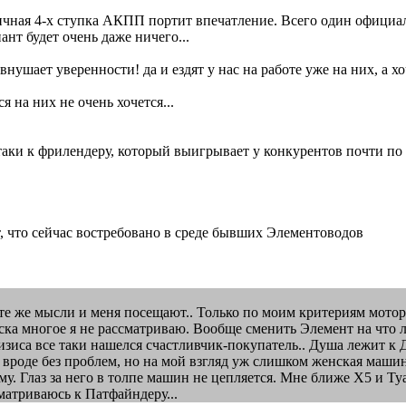
аичная 4-х ступка АКПП портит впечатление. Всего один официа
нт будет очень даже ничего...
нушает уверенности! да и ездят у нас на работе уже на них, а х
 на них не очень хочется...
аки к фрилендеру, который выигрывает у конкурентов почти по вс
 что сейчас востребовано в среде бывших Элементоводов
те же мысли и меня посещают.. Только по моим критериям мотор
писка многое я не рассматриваю. Вообще сменить Элемент на что
ризиса все таки нашелся счастливчик-покупатель.. Душа лежит к 
е вроде без проблем, но на мой взгляд уж слишком женская маши
у. Глаз за него в толпе машин не цепляется. Мне ближе Х5 и Туа
матриваюсь к Патфайндеру...