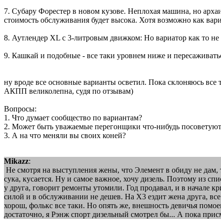
7. Субару Форестер в новом кузове. Неплохая машина, но арх
стоимость обслуживания будет высока. Хотя возможно как вариа
8. Аутлендер XL с 3-литровым движком: Но вариатор как то не в
9. Кашкай и подобные - все таки уровнем ниже и пересаживаться
ну вроде все основные варианты осветил. Пока склоняюсь все т
АКПП великолепна, судя по отзывам)
Вопросы:
1. Что думает сообщество по вариантам?
2. Может быть уважаемые перегонщики что-нибудь посоветуют,
3. А на что меняли вы своих коней?
Mikazz
:
Не смотря на выступления жены, что Элемент в обиду не дам, 
сука, кусается. Ну и самое важное, хочу дизель. Поэтому из с
у друга, говорит ремонты утомили. Год продавал, и в начале к
силой и в обслуживании не дешев. На Х3 ездит жена друга, вс
хорош, фолькс все таки. Но опять же, внешность девичья помоем
достаточно, я Рэнж спорт дизельный смотрел бы... А пока прис