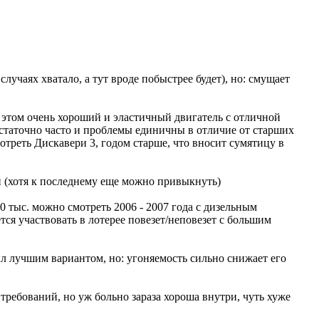
случаях хватало, а тут вроде побыстрее будет), но: смущает
 этом очень хороший и эластичный двигатель с отличной
остаточно часто и проблемы единичны в отличие от старших
треть Дискавери 3, годом старше, что вносит сумятицу в
жи (хотя к последнему еще можно привыкнуть)
0 тыс. можно смотреть 2006 - 2007 года с дизельным
ся участвовать в лотерее повезет/неповезет с большим
 был лучшим вариантом, но: угоняемость сильно снижает его
ребований, но уж больно зараза хороша внутри, чуть хуже