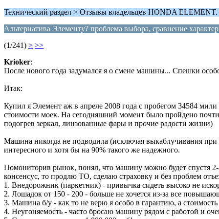
Технический раздел > Отзывы владельцев HONDA ELEMENT. Ф
Альтернатива Элементу? проблема выбора, сравнение характе
(1/241)
>
>>
Krioker
:
После нового года задумался я о смене машины... Спешки особ
Итак:
Купил я Элемент аж в апреле 2008 года с пробегом 34584 мили
стоимости моек. На сегодняшний момент было пройдено почти 2
подогрев зеркал, линзованные фары и прочие радости жизни)
Машина никогда не подводила (исключая выкаблучивания при - 
интересного и хотя бы на 90% такого же надежного.
Помониторив рынок, понял, что машину можно будет спустя 2-3 
консенсус, то продлю ТО, сделаю страховку и без проблем отъ
1. Внедорожник (паркетник) - привычка сидеть высоко не иско
2. Лошадок от 150 - 200 - больше не хочется из-за все повышающ
3. Машина б/у - как то не верю я особо в гарантию, а стоимост
4. Неугоняемость - часто бросаю машину рядом с работой и оч