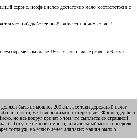
льный сервис, неофициалов достаточно мало, соответственно
очется что нибудь более необычное от прочих коллег!
ем параметрам (даже 160 л.с. очень даже резвы, а 6-ступ
 должен быть не мощнее 200 сил, все таки дорожный налог,
 либо не просто, уж больно дизайн интересный.. Фрилендер был
Диско, но все вокруг кричат о том что сыплется со страшной
нка. О Тигуане не знаю ничего, но дизельный мотор наверняка
рег тогда уж, но если б денег для таких машин было б