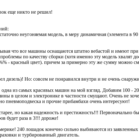
вок еще никто не решил!
ний:
остаточно неугоняемая модель, в меру динамичная (элемента в 90 
итывая что все машины оснащаются штатно вебастой и имеют при
проблемы по качеству сборки (хотя именно эту модель хвалят д
%% - красный цвет). причем за примерно эту же сумму можно смо
рел дизель)! Но: совсем не понравился внутри и не очень снару
и одна из самых красивых машин на мой взгляд. Добавим 100 - 20
шины в целом и электронике в частности смущают. Очень не хочет
но пневмоподвеска и прочие прибамбахи очень интересуют!
ть старее, но какая надежность и престижность!!! Первоначально
ов будет раза в 3!!! дороже!
ерике! 240 лошадок конечно сильно выбиваются из заявленных т
раховки и турбированный двигатель.