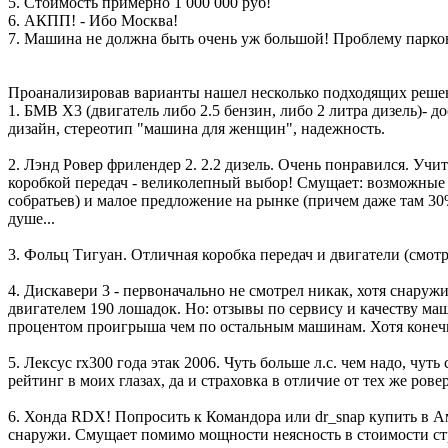
5. Стоимость примерно 1 000 000 руб!
6. АКПП! - Ибо Москва!
7. Машина не должна быть очень уж большой! Проблему парко
Проанализировав варианты нашел несколько подходящих реше
1. БМВ Х3 (двигатель либо 2.5 бензин, либо 2 литра дизель)- д
дизайн, стереотип "машина для женщин", надежность.
2. Лэнд Ровер фрилендер 2. 2.2 дизель. Очень понравился. Уч
коробкой передач - великолепный выбор! Смущает: возможные 
собратьев) и малое предложение на рынке (причем даже там 30
душе...
3. Фольц Тигуан. Отличная коробка передач и двигатели (смот
4. Дискавери 3 - первоначально не смотрел никак, хотя снаруж
двигателем 190 лошадок. Но: отзывы по сервису и качеству ма
процентом проигрыша чем по остальным машинам. Хотя конеч
5. Лексус rx300 года этак 2006. Чуть больше л.с. чем надо, чу
рейтинг в моих глазах, да и страховка в отличие от тех же ровер
6. Хонда RDX! Попросить к Командора или dr_snap купить в Ам
снаружи. Смущает помимо мощности неясность в стоимости ст