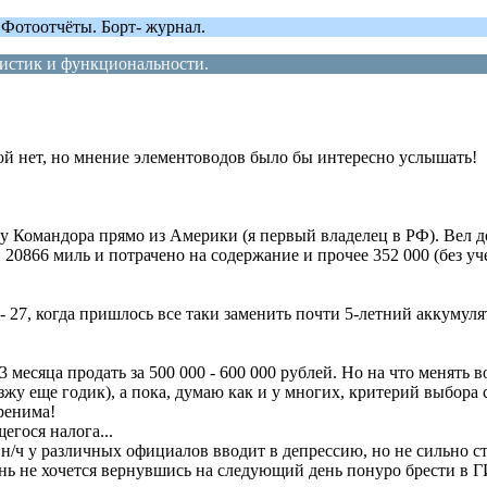
отоотчёты. Борт- журнал.
ристик и функциональности.
ой нет, но мнение элементоводов было бы интересно услышать!
 у Командора прямо из Америки (я первый владелец в РФ). Вел 
0866 миль и потрачено на содержание и прочее 352 000 (без уче
27, когда пришлось все таки заменить почти 5-летний аккумулят
месяца продать за 500 000 - 600 000 рублей. Но на что менять 
езжу еще годик), а пока, думаю как и у многих, критерий выбора
ренима!
егося налога...
ь н/ч у различных официалов вводит в депрессию, но не сильно ст
ень не хочется вернувшись на следующий день понуро брести в Г