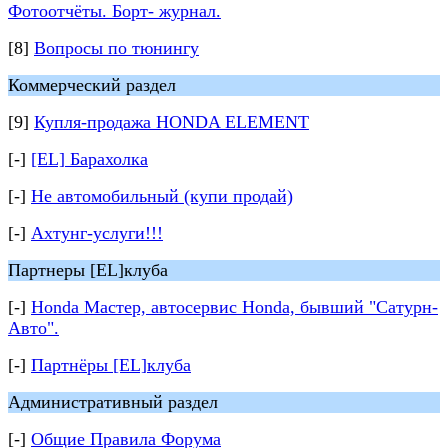
Фотоотчёты. Борт- журнал.
[8]
Вопросы по тюнингу
Коммерческий раздел
[9]
Купля-продажа HONDA ELEMENT
[-]
[EL] Барахолка
[-]
Не автомобильный (купи продай)
[-]
Ахтунг-услуги!!!
Партнеры [EL]клуба
[-]
Honda Мастер, автосервис Honda, бывший "Сатурн-
Авто".
[-]
Партнёры [EL]клуба
Административный раздел
[-]
Общие Правила Форума