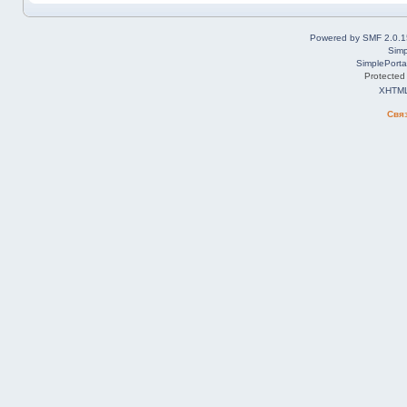
Powered by SMF 2.0.1
Simp
SimplePorta
Protected
XHTM
Свя