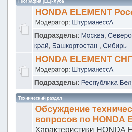
География [EL]клуба
HONDA ELEMENT Рос
Модератор:
ШтурманессА
Подразделы
:
Москва
,
Северо
край
,
Башкортостан
,
Сибирь
HONDA ELEMENT СН
Модератор:
ШтурманессА
Подразделы
:
Республика Бел
Технический раздел
Обсуждение техничес
вопросов по HONDA 
Характеристики HONDA 