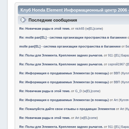
Клуб Honda Element Информационный центр 2006 
Последние сообщения
Re: Новичкам рады в этой теме.
от
nick65
(
w[EL]come
)
Re: molle pan[EL] - система организации пространства в багажнике
molle pan[EL] - система организации пространства в багажнике
от
Б
Re: Полы для Элемента. Крепление задних рычагов.
от
911
(
[EL] Бар
Re: Полы для Элемента. Крепление задних рычагов.
от
сергей1967
(
[
Re: Информация о продаваемых Элементах (в помощь)
от
ВВП
(
Куп
Re: Информация о продаваемых Элементах (в помощь)
от
ВВП
(
Куп
Re: Новичкам рады в этой теме.
от
G_D
(
w[EL]come
)
Re: Информация о продаваемых Элементах (в помощь)
от
Art
(
Купл
Re: Пожалуйста дайте свои отзывы о продавцах Элементов
от
Art
(
К
Re: Новичкам рады в этой теме.
от
Art
(
w[EL]come
)
Re: Полы для Элемента. Крепление задних рычагов.
от
911
(
[EL] Бар