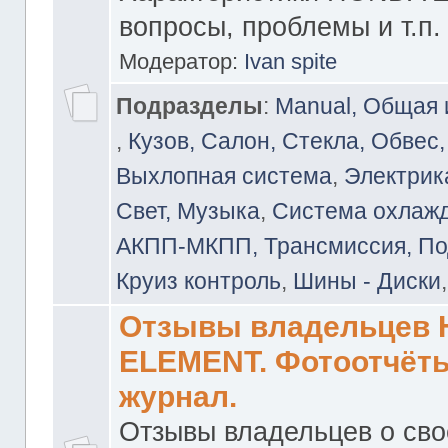
вопросы, проблемы и т.п.
Модератор:
Ivan spite
Подразделы
:
Manual, Общая
,
Кузов, Салон, Стекла, Обвес,
Выхлопная система
,
Электрика
Свет, Музыка
,
Система охлажд
АКПП-МКПП, Трансмиссия, Под
Круиз контроль
,
Шины - Диски
Отзывы владельцев
ELEMENT. Фотоотчёты
журнал.
Отзывы владельцев о св