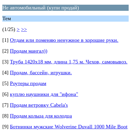
Не автомобильный (купи продай)
Тем
(1/25)
>
>>
[1]
Отдам или поменяю ненужное в хорошие руки.
[2]
Продам мангал))
[3]
Труба 1420х18 мм, длина 1,75 м. Чехов, самовывоз.
[4]
Продам, бассейн, игрушки.
[5]
Роутеры продам
[6]
куплю наушники для "ифона"
[7]
Продам ветровку Cabela's
[8]
Продам кольца для колодца
[9]
Ботнинки мужские Wolverine Duvall 1000 Mile Boot