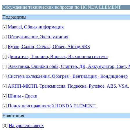
Обсуждение технических вопросов по HONDA ELEMENT
Подразделы
[-]
Manual, Общая информация
[-]
Обслуживание, Эксплуатация
[-]
Кузов, Салон, Стекла, Обвес, Airbag-SRS
[-]
Двигатель, Топливо, Впрыск, Выхлопная система
[-]
Электрика, Ошибки obd2, Стартер, ДК, Аккумулятор, Свет,
[-]
Система охлаждения, Обогрев - Вентиляция - Кондиционер
[-]
АКПП-МКПП, Трансмиссия, Подвеска, Рулевое, ABS, VSA, 
[-]
Шины - Диски
[-]
Поиск неисправностей HONDA ELEMENT
Навигация
[0]
На уровень вверх