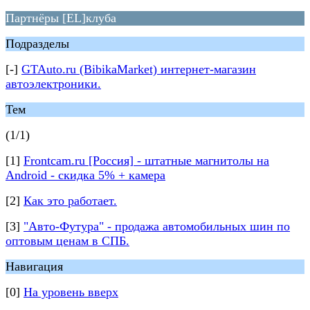
Партнёры [EL]клуба
Подразделы
[-]
GTAuto.ru (BibikaMarket) интернет-магазин
автоэлектроники.
Тем
(1/1)
[1]
Frontcam.ru [Россия] - штатные магнитолы на
Android - скидка 5% + камера
[2]
Как это работает.
[3]
"Авто-Футура" - продажа автомобильных шин по
оптовым ценам в СПБ.
Навигация
[0]
На уровень вверх