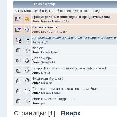
Тема
/
Автор
0 Пользователей и 10 Гостей просматривают этот раздел.
График работы в Новогодние и Праздничные дни.
Автор
Максим Галкин
«
1
2
»
Сервис и Ремонт
Автор
Doc
«
1
2
3
4
5
...
25
»
Перенесено: Датчик детонации и кислородный датчи
Автор
G_D
по акпп
Автор
Сергей Питер
Доп приборы
Автор
Seregka29
Вопрос Максиму: что лить в задний дифф sh-awd
Автор
Krioker
Флудильный уголок.)
Автор
Макс 70
Проточка тормозных дисков на автомобиле.
Автор
Максим Галкин
Замена масла в Сатурн-авто
Автор
pez
Страницы: [
1
]
Вверх