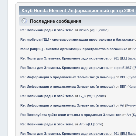
Клуб Honda Element Информационный центр 2006 
Последние сообщения
Re: Новичкам рады в этой теме.
от
nick65
(
w[EL]come
)
Re: molle pan[EL] - система организации пространства в багажнике
molle pan[EL] - система организации пространства в багажнике
от
Б
Re: Полы для Элемента. Крепление задних рычагов.
от
911
(
[EL] Бар
Re: Полы для Элемента. Крепление задних рычагов.
от
сергей1967
(
[
Re: Информация о продаваемых Элементах (в помощь)
от
ВВП
(
Куп
Re: Информация о продаваемых Элементах (в помощь)
от
ВВП
(
Куп
Re: Новичкам рады в этой теме.
от
G_D
(
w[EL]come
)
Re: Информация о продаваемых Элементах (в помощь)
от
Art
(
Купл
Re: Пожалуйста дайте свои отзывы о продавцах Элементов
от
Art
(
К
Re: Новичкам рады в этой теме.
от
Art
(
w[EL]come
)
Re: Полы для Элемента. Крепление задних рычагов.
от
911
(
[EL] Бар