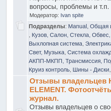
вопросы, проблемы и т.п.
Модератор:
Ivan spite
Подразделы
:
Manual, Общая
,
Кузов, Салон, Стекла, Обвес,
Выхлопная система
,
Электрика
Свет, Музыка
,
Система охлажд
АКПП-МКПП, Трансмиссия, Под
Круиз контроль
,
Шины - Диски
Отзывы владельцев
ELEMENT. Фотоотчёты
журнал.
Отзывы владельцев о св