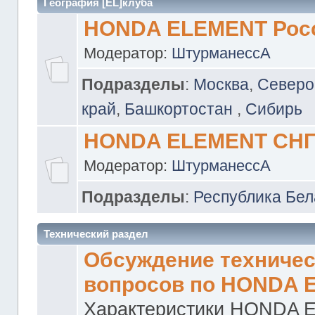
География [EL]клуба
HONDA ELEMENT Рос
Модератор:
ШтурманессА
Подразделы
:
Москва
,
Северо
край
,
Башкортостан
,
Сибирь
HONDA ELEMENT СН
Модератор:
ШтурманессА
Подразделы
:
Республика Бел
Технический раздел
Обсуждение техничес
вопросов по HONDA 
Характеристики HONDA 