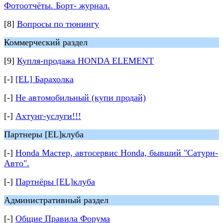
Фотоотчёты. Борт- журнал.
[8]
Вопросы по тюнингу
Коммерческий раздел
[9]
Купля-продажа HONDA ELEMENT
[-]
[EL] Барахолка
[-]
Не автомобильный (купи продай)
[-]
Ахтунг-услуги!!!
Партнеры [EL]клуба
[-]
Honda Мастер, автосервис Honda, бывший "Сатурн-
Авто".
[-]
Партнёры [EL]клуба
Административный раздел
[-]
Общие Правила Форума