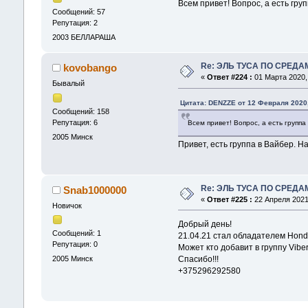
Всем привет! Вопрос, а есть гру
Сообщений: 57
Репутация: 2
2003
БЕЛЛАРАША
Re: ЭЛЬ ТУСА ПО СРЕДА
kovobango
«
Ответ #224 :
01 Марта 2020, 
Бывалый
Цитата: DENZZE от 12 Февраля 2020,
Сообщений: 158
Репутация: 6
Всем привет! Вопрос, а есть групп
2005
Минск
Привет, есть группа в Вайбер. 
Re: ЭЛЬ ТУСА ПО СРЕДА
Snab1000000
«
Ответ #225 :
22 Апреля 2021,
Новичок
Добрый день!
Сообщений: 1
21.04.21 стал обладателем Honda
Репутация: 0
Может кто добавит в группу Viber
2005
Минск
Спасибо!!!
+375296292580