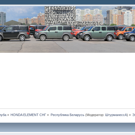
луба
»
HONDA ELEMENT СНГ
»
Республика Беларусь
(Модератор:
ШтурманессА
) »
Э