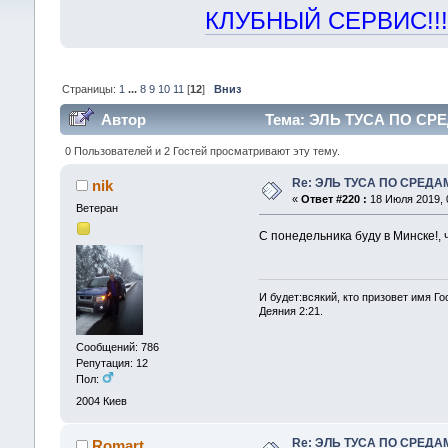
КЛУБНЫЙ СЕРВИС!!! "Х
Страницы:
1
...
8
9
10
11
[
12
]
Вниз
Автор
Тема: ЭЛЬ ТУСА ПО СРЕ
0 Пользователей и 2 Гостей просматривают эту тему.
Re: ЭЛЬ ТУСА ПО СРЕДА
nik
«
Ответ #220 :
18 Июля 2019, 0
Ветеран
С понедельника буду в Минске!, 
И будет:всякий, кто призовет имя Го
Деяния 2:21.
Сообщений: 786
Репутация: 12
Пол:
2004
Киев
Re: ЭЛЬ ТУСА ПО СРЕДА
Romart