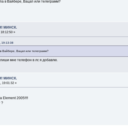
ппа в Вайбере, Вацап или телеграмм?
М! МИНСК.
18:12:50 »
 19:13:38
а в Вайбере, Вацап или телеграмм?
Напиши мне телефон в лс я добавлю.
М! МИНСК.
 19:01:32 »
 Element 2005!!!!
 ?