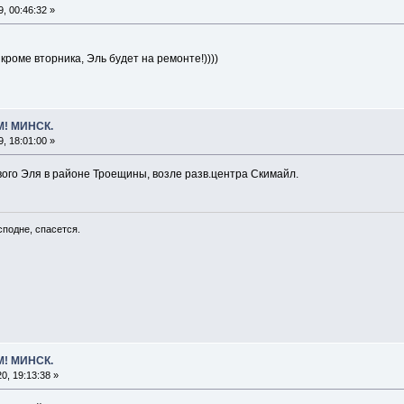
, 00:46:32 »
 кроме вторника, Эль будет на ремонте!))))
М! МИНСК.
, 18:01:00 »
вого Эля в районе Троещины, возле разв.центра Скимайл.
сподне, спасется.
М! МИНСК.
, 19:13:38 »