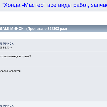
онда -Мастер" все виды работ, запчаст
ДАМ! МИНСК. (Прочитано 398303 раз)
М! МИНСК.
6:52:43 »
что по поводу встречи?
сподне, спасется.
М! МИНСК.