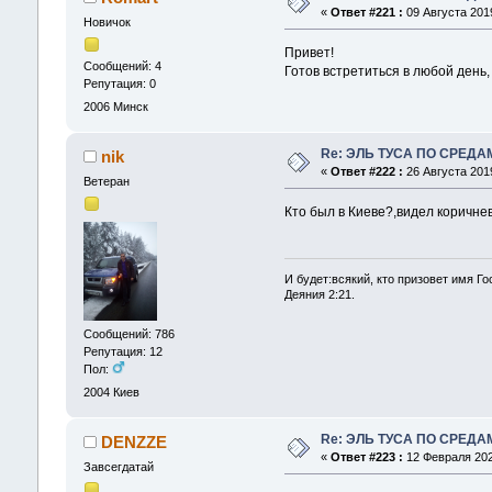
«
Ответ #221 :
09 Августа 2019
Новичок
Привет!
Сообщений: 4
Готов встретиться в любой день,
Репутация: 0
2006
Минск
Re: ЭЛЬ ТУСА ПО СРЕДА
nik
«
Ответ #222 :
26 Августа 2019
Ветеран
Кто был в Киеве?,видел коричне
И будет:всякий, кто призовет имя Го
Деяния 2:21.
Сообщений: 786
Репутация: 12
Пол:
2004
Киев
Re: ЭЛЬ ТУСА ПО СРЕДА
DENZZE
«
Ответ #223 :
12 Февраля 2020
Завсегдатай