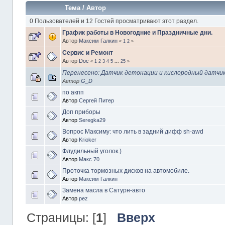
Тема
/
Автор
0 Пользователей и 12 Гостей просматривают этот раздел.
График работы в Новогодние и Праздничные дни.
Автор
Максим Галкин
«
1
2
»
Сервис и Ремонт
Автор
Doc
«
1
2
3
4
5
...
25
»
Перенесено: Датчик детонации и кислородный датчи
Автор
G_D
по акпп
Автор
Сергей Питер
Доп приборы
Автор
Seregka29
Вопрос Максиму: что лить в задний дифф sh-awd
Автор
Krioker
Флудильный уголок.)
Автор
Макс 70
Проточка тормозных дисков на автомобиле.
Автор
Максим Галкин
Замена масла в Сатурн-авто
Автор
pez
Страницы: [
1
]
Вверх