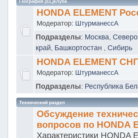
География [EL]клуба
HONDA ELEMENT Рос
Модератор:
ШтурманессА
Подразделы
:
Москва
,
Северо
край
,
Башкортостан
,
Сибирь
HONDA ELEMENT СН
Модератор:
ШтурманессА
Подразделы
:
Республика Бел
Технический раздел
Обсуждение техничес
вопросов по HONDA 
Характеристики HONDA 