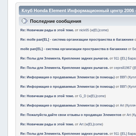
Клуб Honda Element Информационный центр 2006 
Последние сообщения
Re: Новичкам рады в этой теме.
от
nick65
(
w[EL]come
)
Re: molle pan[EL] - система организации пространства в багажнике
molle pan[EL] - система организации пространства в багажнике
от
Б
Re: Полы для Элемента. Крепление задних рычагов.
от
911
(
[EL] Бар
Re: Полы для Элемента. Крепление задних рычагов.
от
сергей1967
(
[
Re: Информация о продаваемых Элементах (в помощь)
от
ВВП
(
Куп
Re: Информация о продаваемых Элементах (в помощь)
от
ВВП
(
Куп
Re: Новичкам рады в этой теме.
от
G_D
(
w[EL]come
)
Re: Информация о продаваемых Элементах (в помощь)
от
Art
(
Купл
Re: Пожалуйста дайте свои отзывы о продавцах Элементов
от
Art
(
К
Re: Новичкам рады в этой теме.
от
Art
(
w[EL]come
)
Re: Полы для Элемента. Крепление задних рычагов.
от
911
(
[EL] Бар