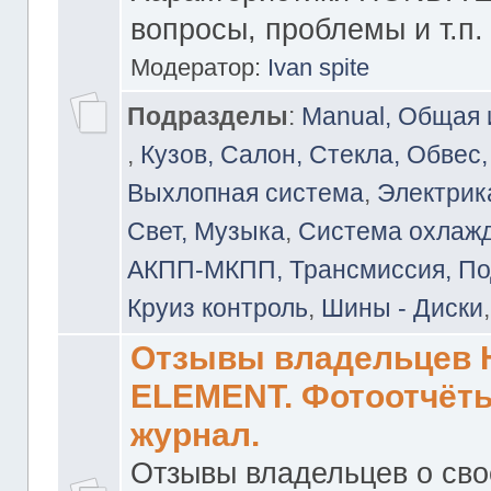
вопросы, проблемы и т.п.
Модератор:
Ivan spite
Подразделы
:
Manual, Общая
,
Кузов, Салон, Стекла, Обвес,
Выхлопная система
,
Электрика
Свет, Музыка
,
Система охлажд
АКПП-МКПП, Трансмиссия, Под
Круиз контроль
,
Шины - Диски
Отзывы владельцев
ELEMENT. Фотоотчёты
журнал.
Отзывы владельцев о св