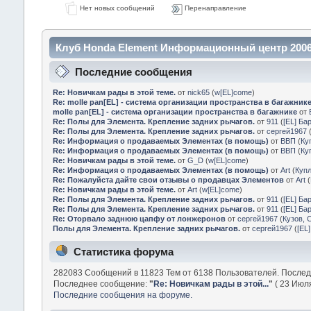
Нет новых сообщений
Перенаправление
Клуб Honda Element Информационный центр 2006
Последние сообщения
Re: Новичкам рады в этой теме.
от
nick65
(
w[EL]come
)
Re: molle pan[EL] - система организации пространства в багажник
molle pan[EL] - система организации пространства в багажнике
от
Re: Полы для Элемента. Крепление задних рычагов.
от
911
(
[EL] Ба
Re: Полы для Элемента. Крепление задних рычагов.
от
сергей1967
Re: Информация о продаваемых Элементах (в помощь)
от
ВВП
(
Ку
Re: Информация о продаваемых Элементах (в помощь)
от
ВВП
(
Ку
Re: Новичкам рады в этой теме.
от
G_D
(
w[EL]come
)
Re: Информация о продаваемых Элементах (в помощь)
от
Art
(
Куп
Re: Пожалуйста дайте свои отзывы о продавцах Элементов
от
Art
(
Re: Новичкам рады в этой теме.
от
Art
(
w[EL]come
)
Re: Полы для Элемента. Крепление задних рычагов.
от
911
(
[EL] Ба
Re: Полы для Элемента. Крепление задних рычагов.
от
911
(
[EL] Ба
Re: Оторвало заднюю цапфу от лонжеронов
от
сергей1967
(
Кузов, 
Полы для Элемента. Крепление задних рычагов.
от
сергей1967
(
[EL
Статистика форума
282083 Сообщений в 11823 Тем от 6138 Пользователей. После
Последнее сообщение:
"
Re: Новичкам рады в этой...
"
( 23 Июля
Последние сообщения на форуме.