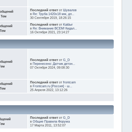
Последний ответ
от
Шувалов
ообщений
в
Re: Труба 1420х18 мм, дл...
 Тем
30 Сентября 2019, 18:26:15
Последний ответ
от
Kaldыr
общений
в
Re: Внимание ВСЕМ! Кидал...
 Тем
16 Октября 2021, 23:14:27
Последний ответ
от
G_D
общений
в
Перенесено: Датчик детон...
Тем
07 Октября 2024, 09:08:30
Последний ответ
от
frontcam
общений
в
Frontcam.ru [Россия] - ш...
 Тем
25 Апреля 2022, 13:12:26
Последний ответ
от
G_D
бщений
в
Общие Правила Форума
Тем
17 Марта 2011, 13:52:07