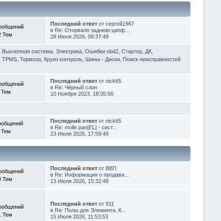
Последний ответ
от
сергей1967
ообщений
в
Re: Оторвало заднюю цапф...
2 Тем
28 Июня 2026, 08:37:49
, Выхлопная система
,
Электрика, Ошибки obd2, Стартер, ДК,
 TPMS, Тормоза, Круиз контроль
,
Шины - Диски
,
Поиск неисправностей
Последний ответ
от
nick65
ообщений
в
Re: Чёрный слон
 Тем
10 Ноября 2023, 18:05:56
Последний ответ
от
nick65
ообщений
в
Re: molle pan[EL] - сист...
 Тем
23 Июля 2026, 17:59:48
Последний ответ
от
ВВП
ообщений
в
Re: Информация о продава...
3 Тем
13 Июля 2026, 15:32:48
Последний ответ
от
911
ообщений
в
Re: Полы для Элемента. К...
1 Тем
15 Июля 2026, 11:53:53