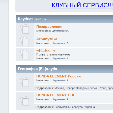
КЛУБНЫЙ СЕРВИС!!! "Х
Клубная жизнь
Поздравления
Модератор:
ШтурманессА
Атрибутика
Модератор:
ШтурманессА
w[EL]come
Приветствуем новичков!
Модератор:
ШтурманессА
География [EL]клуба
HONDA ELEMENT Россия
Модератор:
ШтурманессА
Подразделы
:
Москва
,
Северо-Западный регион
,
Урал
,
Кра
HONDA ELEMENT СНГ
Модератор:
ШтурманессА
Подразделы
:
Республика Беларусь
,
Украина