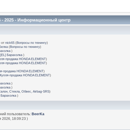
 - 2025 - Информационный центр
е
от
nick65
(
Вопросы по тюнингу
)
Белка
(
Вопросы по тюнингу
)
рахолка
)
(
[EL] Барахолка
)
пля-продажа HONDA ELEMENT
)
пля-продажа HONDA ELEMENT
)
ля-продажа HONDA ELEMENT
)
Купля-продажа HONDA ELEMENT
)
рахолка
)
рахолка
)
Салон, Стекла, Обвес, Airbag-SRS
)
] Барахолка
)
дний пользователь:
BeerKa
 2026, 18:09:23 )