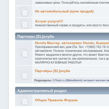
заманчивые цены. Пользуйтесь наложенным платежо
Не автомобильный (купи продай)
Ахтунг-услуги!!!
Некачественный сервис и продукты, или просто бес
Партнеры [EL]клуба
Honda Мастер, автосервис Honda, бывший
Преображенский вал, дом 25а. Тел. +7(985) 762-78-1
автомобиля. Полное техническое обслуживание. Ком
Ремонт карданов и многое другое, что может Вам п
практически все запчасти, как оригинальные, так и
МАЛЯРНО-КУЗОВНЫЕ РАБОТЫ!!
Партнёры [EL]клуба
Подразделы
:
GTAuto.ru (BibikaMarket) интернет-магазин а
Административный раздел
Общие Правила Форума