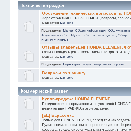
Технический раздел
Обсуждение технических вопросов по H
Характеристики HONDA ELEMENT, вопросы, проблемы
Модератор:
Ivan spite
Подразделы
:
Manual, Общая информация
,
Обслуживание
Аккумулятор, Свет, Музыка
,
Система охлаждения, Обогрев 
HONDA ELEMENT
Отзывы владельцев HONDA ELEMENT. Фото
Отзывы владельцев о своем Элементе, фото- и виде
Модератор:
Ivan spite
Подразделы
:
Борт-журнал других моделей автопрома.
Вопросы по тюнингу
Модератор:
Ivan spite
Коммерческий раздел
Купля-продажа HONDA ELEMENT
Предложения от продавцов и покупателей HONDA EL
внимательно ПРАВИЛА в этом разделе.
[EL] Барахолка
Только для HONDA ELEMENT, перед тем как создать
Будьте внимательны при совершении сделок. Не рис
совершайте сделок со случайными людьми. Внимател