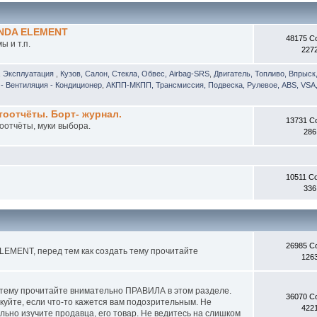
ONDA ELEMENT
48175 С
 и т.п.
227
, Эксплуатация
,
Кузов, Салон, Стекла, Обвес, Airbag-SRS
,
Двигатель, Топливо, Впрыск
- Вентиляция - Кондиционер
,
АКПП-МКПП, Трансмиссия, Подвеска, Рулевое, ABS, VSA,
отчёты. Борт- журнал.
13731 С
оотчёты, муки выбора.
286
10511 С
336
26985 С
EMENT, перед тем как создать тему прочитайте
126
 тему прочитайте внимательно ПРАВИЛА в этом разделе.
36070 С
куйте, если что-то кажется вам подозрительным. Не
422
ьно изучите продавца, его товар. Не ведитесь на слишком