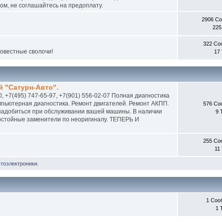
м, не соглашайтесь на предоплату.
2906 С
225
322 Со
совестные сволочи!
17
 "Сатурн-Авто".
0, +7(495) 747-65-97, +7(901) 556-02-07 Полная диагностика
пьютерная диагностика. Ремонт двигателей. Ремонт АКПП.
576 Со
онадобиться при обслуживании вашей машины. В наличии
9 
 достойные заменители по неоригиналу. ТЕПЕРЬ И
255 Со
11
втоэлектроники.
1 Соо
1 