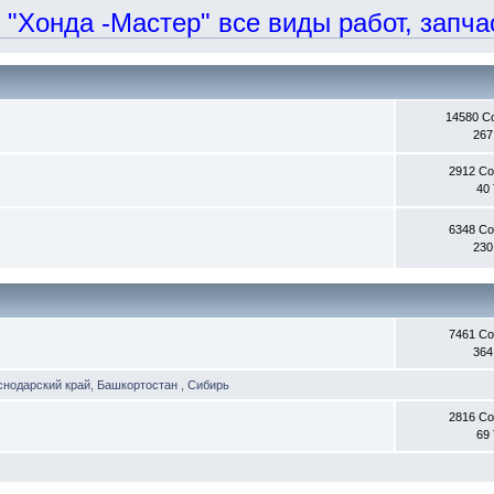
онда -Мастер" все виды работ, запчаст
14580 С
267
2912 С
40
6348 С
230
7461 С
364
снодарский край
,
Башкортостан
,
Сибирь
2816 С
69