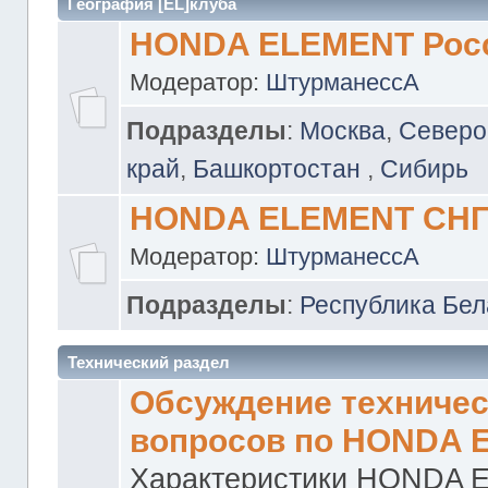
География [EL]клуба
HONDA ELEMENT Рос
Модератор:
ШтурманессА
Подразделы
:
Москва
,
Северо
край
,
Башкортостан
,
Сибирь
HONDA ELEMENT СН
Модератор:
ШтурманессА
Подразделы
:
Республика Бел
Технический раздел
Обсуждение техничес
вопросов по HONDA 
Характеристики HONDA 