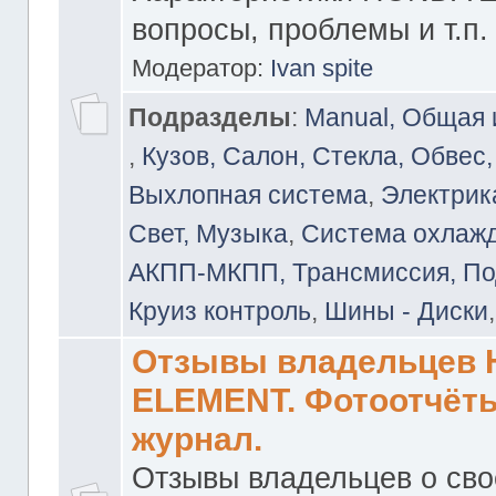
вопросы, проблемы и т.п.
Модератор:
Ivan spite
Подразделы
:
Manual, Общая
,
Кузов, Салон, Стекла, Обвес,
Выхлопная система
,
Электрика
Свет, Музыка
,
Система охлажд
АКПП-МКПП, Трансмиссия, Под
Круиз контроль
,
Шины - Диски
Отзывы владельцев
ELEMENT. Фотоотчёты
журнал.
Отзывы владельцев о св