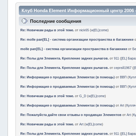
Клуб Honda Element Информационный центр 2006 
Последние сообщения
Re: Новичкам рады в этой теме.
от
nick65
(
w[EL]come
)
Re: molle pan[EL] - система организации пространства в багажнике
molle pan[EL] - система организации пространства в багажнике
от
Б
Re: Полы для Элемента. Крепление задних рычагов.
от
911
(
[EL] Бар
Re: Полы для Элемента. Крепление задних рычагов.
от
сергей1967
(
[
Re: Информация о продаваемых Элементах (в помощь)
от
ВВП
(
Куп
Re: Информация о продаваемых Элементах (в помощь)
от
ВВП
(
Куп
Re: Новичкам рады в этой теме.
от
G_D
(
w[EL]come
)
Re: Информация о продаваемых Элементах (в помощь)
от
Art
(
Купл
Re: Пожалуйста дайте свои отзывы о продавцах Элементов
от
Art
(
К
Re: Новичкам рады в этой теме.
от
Art
(
w[EL]come
)
Re: Полы для Элемента. Крепление задних рычагов.
от
911
(
[EL] Бар