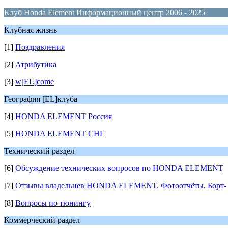
Клуб Honda Element Информационный центр 2006 - 2025
Клубная жизнь
[1]
Поздравления
[2]
Атрибутика
[3]
w[EL]come
География [EL]клуба
[4]
HONDA ELEMENT Россия
[5]
HONDA ELEMENT СНГ
Технический раздел
[6]
Обсуждение технических вопросов по HONDA ELEMENT
[7]
Отзывы владельцев HONDA ELEMENT. Фотоотчёты. Борт- 
[8]
Вопросы по тюнингу
Коммерческий раздел