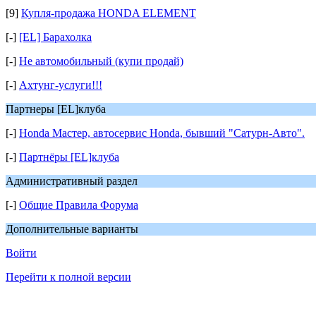
[9]
Купля-продажа HONDA ELEMENT
[-]
[EL] Барахолка
[-]
Не автомобильный (купи продай)
[-]
Ахтунг-услуги!!!
Партнеры [EL]клуба
[-]
Honda Мастер, автосервис Honda, бывший "Сатурн-Авто".
[-]
Партнёры [EL]клуба
Административный раздел
[-]
Общие Правила Форума
Дополнительные варианты
Войти
Перейти к полной версии